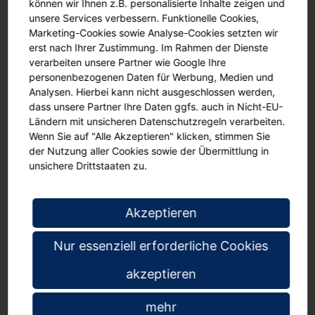
können wir Ihnen z.B. personalisierte Inhalte zeigen und
unsere Services verbessern. Funktionelle Cookies,
Das Montagematerial und eine Bauanleitung sind im Lieferumfang
enthalten.
Marketing-Cookies sowie Analyse-Cookies setzten wir
Die Lieferung erfolgt kostenfrei in den gewünschten Raum.
erst nach Ihrer Zustimmung. Im Rahmen der Dienste
Auf Wunsch ist gegen Aufpreis eine Montage möglich.
verarbeiten unsere Partner wie Google Ihre
personenbezogenen Daten für Werbung, Medien und
Analysen. Hierbei kann nicht ausgeschlossen werden,
dass unsere Partner Ihre Daten ggfs. auch in Nicht-EU-
Details zum Produkt:
Ländern mit unsicheren Datenschutzregeln verarbeiten.
Wenn Sie auf "Alle Akzeptieren" klicken, stimmen Sie
der Nutzung aller Cookies sowie der Übermittlung in
5 mm Naturkork-Oberfläche
unsichere Drittstaaten zu.
Trägerplatte 16 mm Mineralfaserplatte
Push-Pin-Einstiche schließen sich nach Herausziehen wieder
Aluminiumrahmen
Akzeptieren
abgerundete Kunststoffecken
inklusive Montagematerial, Montage gegen Aufpreis möglich
Nur essenziell erforderliche Cookies
Aufhängung im Hoch- oder Querformat
Lieferung kostenfrei in den gewünschten Raum
akzeptieren
Maße:
mehr