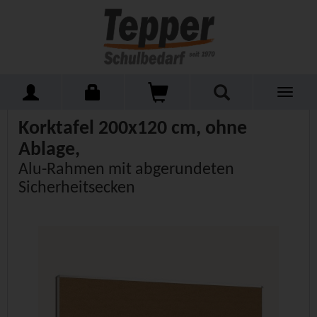
Toggle
Home
Schulmöbel
Tafeln
Wandtafeln Kork
navigati
Korktafel 200x120 cm, ohne
Ablage,
Alu-Rahmen mit abgerundeten
Sicherheitsecken