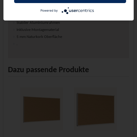
Arbeitsfläche (B/H): 200x120 cm
Powered by
Stabiler Aluminiumrahmen
Inklusive Montagematerial
5 mm Naturkork Oberfläche
.
Dazu passende Produkte