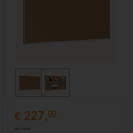
€ 227,
00
inkl. MwSt.