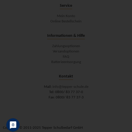
Service
Mein Konto
Online Bestellschein
Informationen & Hilfe
Zahlungsoptionen
Versandoptionen
FAQ
Batterieentsorgung
Kontakt
Mail:
info@tepper-schule.de
Tel: 0800/ 83 77 37-0
Fax: 0800/ 83 77 37-3
Copyright © 2011-2025 Tepper Schulbedarf GmbH