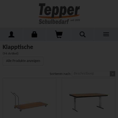
Toggle
Home
Schulmöbel
Tische
Klapptische
navigati
Klapptische
(94 Artikel)
Alle Produkte anzeigen
Beschreibung
Sortieren nach: