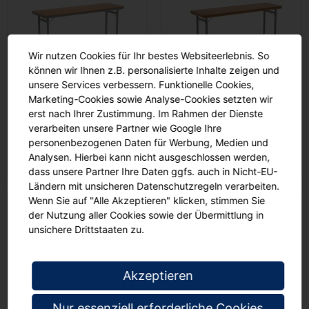
Wir nutzen Cookies für Ihr bestes Websiteerlebnis. So
können wir Ihnen z.B. personalisierte Inhalte zeigen und
Klapptisch, 200x60 cm
Klapptisch, 200x60 cm
unsere Services verbessern. Funktionelle Cookies,
(B/T), 72 cm hoch, 4-Fuß,
(B/T), 72 cm hoch, 4-Fuß,
Marketing-Cookies sowie Analyse-Cookies setzten wir
erst nach Ihrer Zustimmung. Im Rahmen der Dienste
00
00
€ 456,
€ 469,
verarbeiten unsere Partner wie Google Ihre
personenbezogenen Daten für Werbung, Medien und
Analysen. Hierbei kann nicht ausgeschlossen werden,
dass unsere Partner Ihre Daten ggfs. auch in Nicht-EU-
Ländern mit unsicheren Datenschutzregeln verarbeiten.
Wenn Sie auf "Alle Akzeptieren" klicken, stimmen Sie
der Nutzung aller Cookies sowie der Übermittlung in
unsichere Drittstaaten zu.
Akzeptieren
Nur essenziell erforderliche Cookies
Klapptisch, 180x80 cm
Klapptisch, 180x80 cm