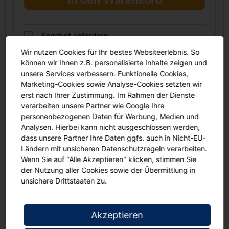
In den Warenkorb
Angebot anfordern
Wir nutzen Cookies für Ihr bestes Websiteerlebnis. So
Unser Service für Sie. Tepper Schulbedarf liefert:
können wir Ihnen z.B. personalisierte Inhalte zeigen und
an Schulen auf Rechnung
unsere Services verbessern. Funktionelle Cookies,
Marketing-Cookies sowie Analyse-Cookies setzten wir
versandkostenfrei ab € 119, darunter Porto € 4,95
erst nach Ihrer Zustimmung. Im Rahmen der Dienste
verarbeiten unsere Partner wie Google Ihre
personenbezogenen Daten für Werbung, Medien und
Flipchart-Marker
Analysen. Hierbei kann nicht ausgeschlossen werden,
dass unsere Partner Ihre Daten ggfs. auch in Nicht-EU-
4 Stück
Ländern mit unsicheren Datenschutzregeln verarbeiten.
farbig sortiert (rot, blau, grün, schwarz)
Wenn Sie auf "Alle Akzeptieren" klicken, stimmen Sie
Strichbreite 3,0 bis 6,0 mm
der Nutzung aller Cookies sowie der Übermittlung in
unsichere Drittstaaten zu.
Keilspitze
Akzeptieren