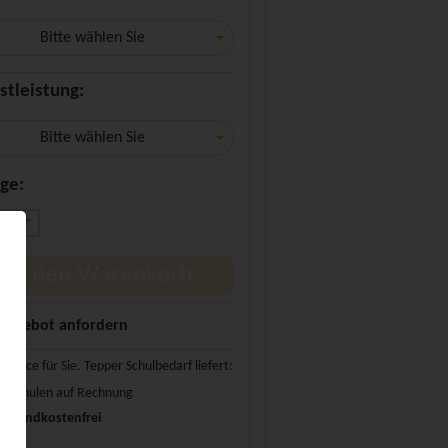
Bitte wählen Sie
stleistung:
Bitte wählen Sie
ge:
+
In den Warenkorb
Angebot anfordern
Service für Sie. Tepper Schulbedarf liefert:
n Schulen auf Rechnung
ersandkostenfrei