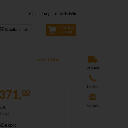
B2B
FAQ
Bestellschein
0 Artikel
Schulbuchliste
€ 0,00
k
Lehrmittel
Versand
Hotline
 371,
00
Kontakt
MwSt.
552342
-Dekor: