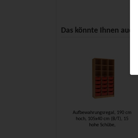
Das könnte Ihnen auch 
Aufbewahrungsregal, 190 cm
hoch, 105x40 cm (B/T), 15
hohe Schübe,