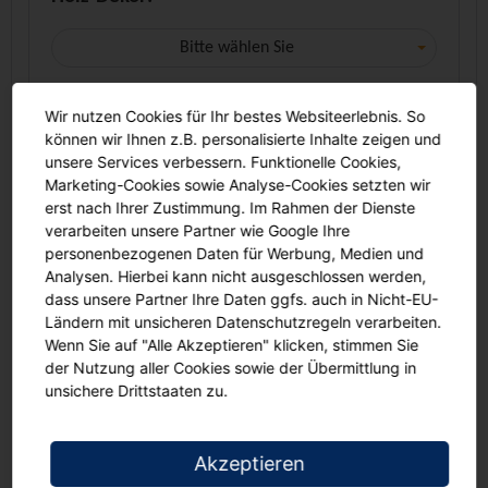
Bitte wählen Sie
Dienstleistung:
Wir nutzen Cookies für Ihr bestes Websiteerlebnis. So
können wir Ihnen z.B. personalisierte Inhalte zeigen und
Bitte wählen Sie
unsere Services verbessern. Funktionelle Cookies,
Marketing-Cookies sowie Analyse-Cookies setzten wir
erst nach Ihrer Zustimmung. Im Rahmen der Dienste
Menge:
verarbeiten unsere Partner wie Google Ihre
-
+
personenbezogenen Daten für Werbung, Medien und
Analysen. Hierbei kann nicht ausgeschlossen werden,
dass unsere Partner Ihre Daten ggfs. auch in Nicht-EU-
In den Warenkorb
Ländern mit unsicheren Datenschutzregeln verarbeiten.
Wenn Sie auf "Alle Akzeptieren" klicken, stimmen Sie
der Nutzung aller Cookies sowie der Übermittlung in
Angebot anfordern
unsichere Drittstaaten zu.
Unser Service für Sie. Tepper Schulbedarf liefert:
an Schulen auf Rechnung
Akzeptieren
versandkostenfrei