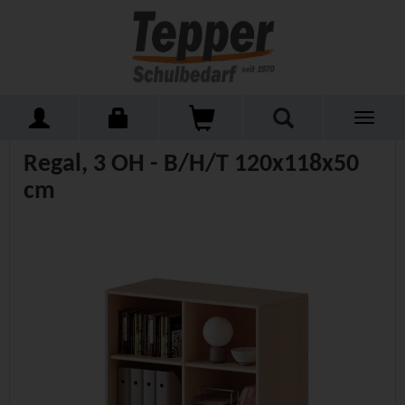
Toggle
Home
Schulmöbel
Regale
Regale allgemein
navigati
Regal, 3 OH - B/H/T 120x118x50
cm