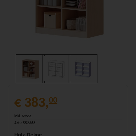
€ 383,
00
inkl. MwSt.
Art.: 552368
Holz-Dekor: