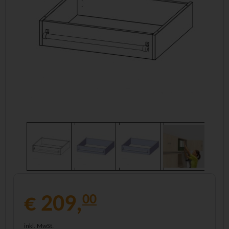
€ 209,
00
inkl. MwSt.