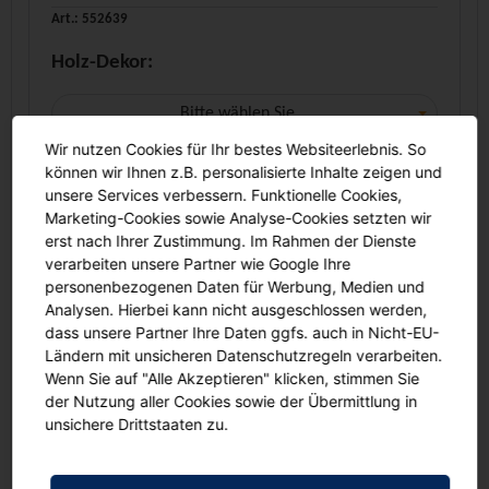
Art.: 552639
Holz-Dekor:
Bitte wählen Sie
Wir nutzen Cookies für Ihr bestes Websiteerlebnis. So
Dienstleistung:
können wir Ihnen z.B. personalisierte Inhalte zeigen und
unsere Services verbessern. Funktionelle Cookies,
Marketing-Cookies sowie Analyse-Cookies setzten wir
Bitte wählen Sie
erst nach Ihrer Zustimmung. Im Rahmen der Dienste
verarbeiten unsere Partner wie Google Ihre
Menge:
personenbezogenen Daten für Werbung, Medien und
Analysen. Hierbei kann nicht ausgeschlossen werden,
-
+
dass unsere Partner Ihre Daten ggfs. auch in Nicht-EU-
Ländern mit unsicheren Datenschutzregeln verarbeiten.
In den Warenkorb
Wenn Sie auf "Alle Akzeptieren" klicken, stimmen Sie
der Nutzung aller Cookies sowie der Übermittlung in
unsichere Drittstaaten zu.
Angebot anfordern