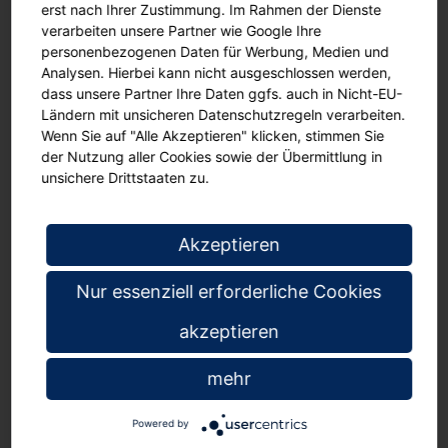
erst nach Ihrer Zustimmung. Im Rahmen der Dienste
verarbeiten unsere Partner wie Google Ihre
Unser Service für Sie. Tepper Schulbedarf liefert:
personenbezogenen Daten für Werbung, Medien und
an Schulen auf Rechnung
Analysen. Hierbei kann nicht ausgeschlossen werden,
versandkostenfrei ab € 119, darunter Porto € 4,95
dass unsere Partner Ihre Daten ggfs. auch in Nicht-EU-
Ländern mit unsicheren Datenschutzregeln verarbeiten.
Wenn Sie auf "Alle Akzeptieren" klicken, stimmen Sie
Das könnte Ihnen auch gefallen
der Nutzung aller Cookies sowie der Übermittlung in
unsichere Drittstaaten zu.
Akzeptieren
Nur essenziell erforderliche Cookies
akzeptieren
mehr
Aufbewahrungsregal,
Bastelwagen Picasso,
Gar
Powered by
190 cm hoch, 105x40
oben 3 Fächer, unten
H
cm (B/T), 15 hohe
18x M Ergo Tray-
K