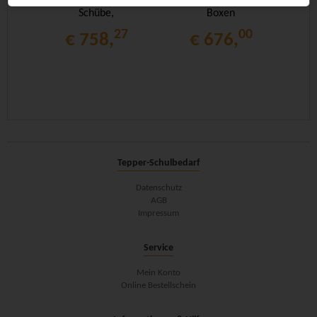
Schübe,
Boxen
27
00
€ 758,
€ 676,
Tepper-Schulbedarf
Datenschutz
AGB
Impressum
Service
Mein Konto
Online Bestellschein