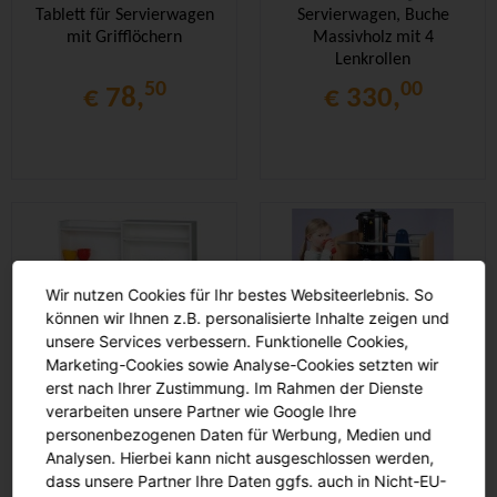
Tablett für Servierwagen
Servierwagen, Buche
mit Grifflöchern
Massivholz mit 4
Lenkrollen
50
00
€ 78,
€ 330,
Wir nutzen Cookies für Ihr bestes Websiteerlebnis. So
können wir Ihnen z.B. personalisierte Inhalte zeigen und
unsere Services verbessern. Funktionelle Cookies,
Marketing-Cookies sowie Analyse-Cookies setzten wir
Servierwagen mit
Mobile Servicestation
erst nach Ihrer Zustimmung. Im Rahmen der Dienste
robuster Arbeitsplatte,
Platz für 2 große Kannen.
verarbeiten unsere Partner wie Google Ihre
B/H/T 120 x 107 x 52 cm,
Unten 2 hohe,
personenbezogenen Daten für Werbung, Medien und
auf Rollen
transparente
Analysen. Hierbei kann nicht ausgeschlossen werden,
00
00
€ 804,
€ 867,
dass unsere Partner Ihre Daten ggfs. auch in Nicht-EU-