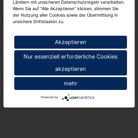
Ländern mit unsicheren Datenschutzregeln verarbeiten.
Wenn Sie auf "Alle Akzeptieren" klicken, stimmen Sie
der Nutzung aller Cookies sowie der Übermittlung in
unsichere Drittstaaten zu.
Akzeptieren
Nur essenziell erforderliche Cookies
akzeptieren
Frühstückstheke 2 Türen,
Frühstücksinsel
je 1 Einlegeboden. Mittig
bestehend aus 2
mehr
2 Schübe und ein offenes
Halbkreisen, auf Rollen
Fach
zu einer Insel stellbar
00
00
€ 941,
€ 901,
Powered by