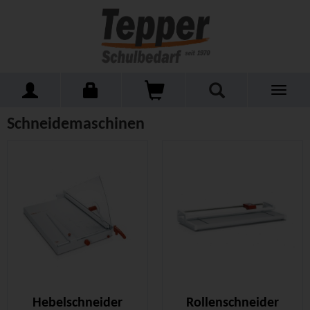
Toggle
Home
Technik
Schneidemaschinen
navigati
Schneidemaschinen
Hebelschneider
Rollenschneider