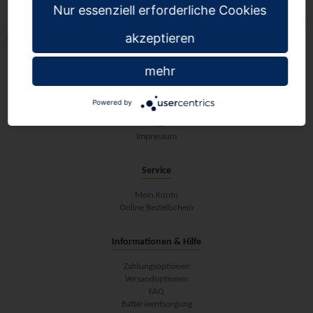
Nur essenziell erforderliche Cookies
Beschreibung
Sortieren nach:
akzeptieren
Leider keine Artikel gefunden.
mehr
Tepper-Schulbedarf
Powered by
Datenschutz
AGB
Impressum
Service
Mein Konto
Online Bestellschein
Informationen & Hilfe
Zahlungsoptionen
Versandoptionen
FAQ
Batterieentsorgung