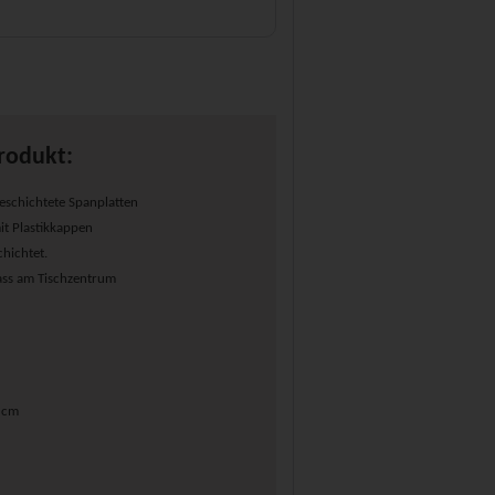
rodukt:
schichtete Spanplatten
it Plastikkappen
chichtet.
ass am Tischzentrum
0 cm