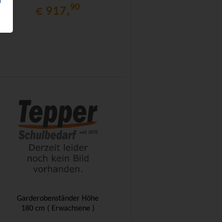
90
90
€ 917,
€ 2.040,
Garderobenständer Höhe
180 cm ( Erwachsene )