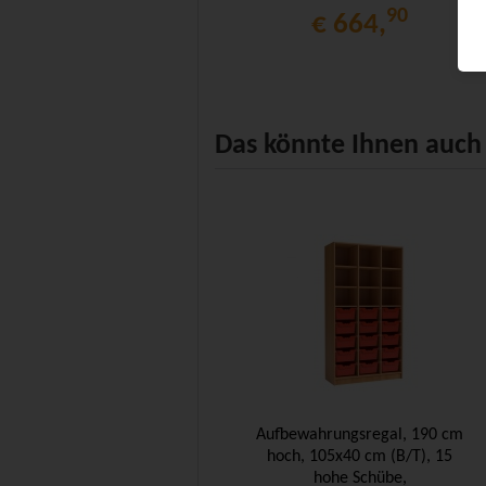
90
€ 664,
Das könnte Ihnen auch 
Aufbewahrungsregal, 190 cm
hoch, 105x40 cm (B/T), 15
hohe Schübe,