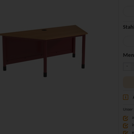
Stah
Men
-
Unser 
a
i
v