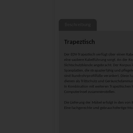
Beschreibung
Trapeztisch
Der EDV-Trapeztisch verfügt über einen Kabe
eine saubere Kabelführung sorgt. An der Kopf
Sichtschutzblende angebracht. Der Korpus 
Spanplatten, die strapazierfähig und pflegele
sind Rundrohrprofilfüße verankert. Diese h
dienen als Trittschutz und Geräuschdämmu
In Kombination mit weiteren Trapeztischen l
Computerinsel zusammenstellen.
Die Lieferung der Möbel erfolgt in den vo
Eine fachgerechte und gebrauchsfertige Mo