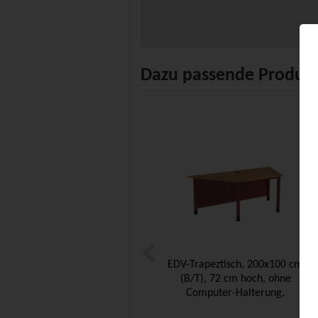
Dazu passende Produk
EDV-Trapeztisch, 200x100 cm
(B/T), 72 cm hoch, ohne
Computer-Halterung,