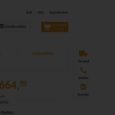
B2B
FAQ
Bestellschein
0 Artikel
Schulbuchliste
€ 0,00
k
Lehrmittel
Versand
Hotline
 664,
90
Kontakt
MwSt.
322932
-Dekor: