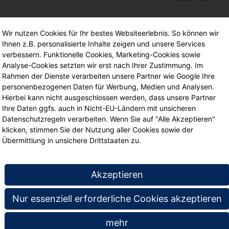
.
Wir nutzen Cookies für Ihr bestes Websiteerlebnis. So können wir
Ihnen z.B. personalisierte Inhalte zeigen und unsere Services
te
verbessern. Funktionelle Cookies, Marketing-Cookies sowie
Analyse-Cookies setzten wir erst nach Ihrer Zustimmung. Im
Rahmen der Dienste verarbeiten unsere Partner wie Google Ihre
personenbezogenen Daten für Werbung, Medien und Analysen.
Hierbei kann nicht ausgeschlossen werden, dass unsere Partner
Ihre Daten ggfs. auch in Nicht-EU-Ländern mit unsicheren
Datenschutzregeln verarbeiten. Wenn Sie auf "Alle Akzeptieren"
klicken, stimmen Sie der Nutzung aller Cookies sowie der
Übermittlung in unsichere Drittstaaten zu.
Akzeptieren
EDV-Trapeztisch, 240x120 cm
Computerinsel für 6
Nur essenziell erforderliche Cookies akzeptieren
(B/T), 72 cm hoch, ohne
Arbeitsplätze, Trapeztisch: 72
Computer-Halterung,
cm hoch, 200x100 (B/T),
mehr