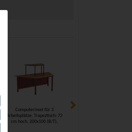
Computerinsel für 3
Computerinsel für 6
Arbeitsplätze, Trapeztisch: 72
Arbeitsplätze, Trapeztisch: 72
cm hoch, 200x100 (B/T),
cm hoch, 240x120 (B/T),