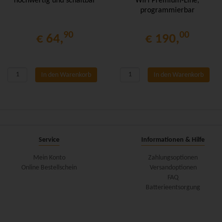
hochwertig und schaltbar
WiFi Premium-Line,
programmierbar
90
00
€ 64,
€ 190,
In den Warenkorb
In den Warenkorb
Service
Informationen & Hilfe
Mein Konto
Zahlungsoptionen
Online Bestellschein
Versandoptionen
FAQ
Batterieentsorgung