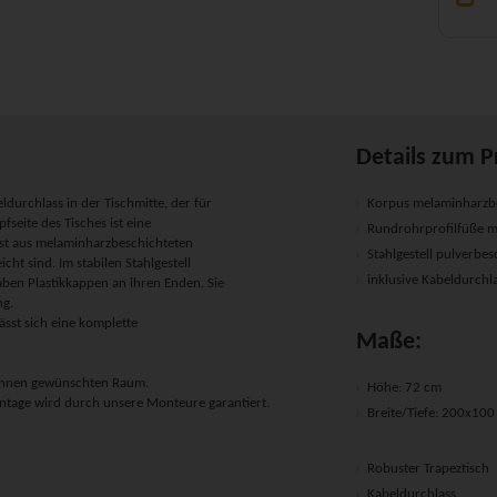
Details zum P
ldurchlass in der Tischmitte, der für
Korpus melaminharzbe
seite des Tisches ist eine
Rundrohrprofilfüße m
ist aus melaminharzbeschichteten
Stahlgestell pulverbes
icht sind. Im stabilen Stahlgestell
inklusive Kabeldurchl
aben Plastikkappen an ihren Enden. Sie
ng.
ässt sich eine komplette
Maße:
n Ihnen gewünschten Raum.
Höhe: 72 cm
ntage wird durch unsere Monteure garantiert.
Breite/Tiefe: 200x10
Robuster Trapeztisch
Kabeldurchlass