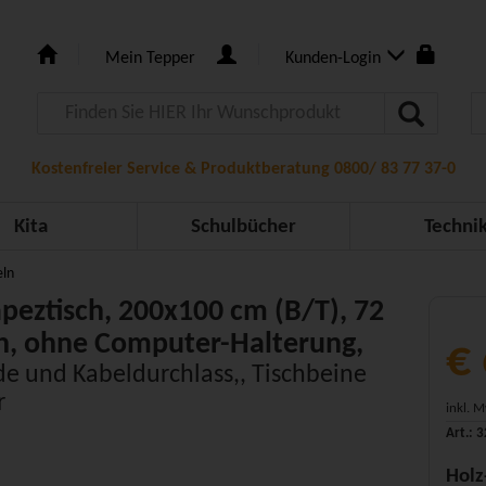
Mein Tepper
Kunden-Login
Kostenfreier Service & Produktberatung 0800/ 83 77 37-0
Kita
Schulbücher
Techni
eln
peztisch, 200x100 cm (B/T), 72
h, ohne Computer-Halterung,
€
de und Kabeldurchlass,, Tischbeine
r
inkl. 
Art.: 
Holz