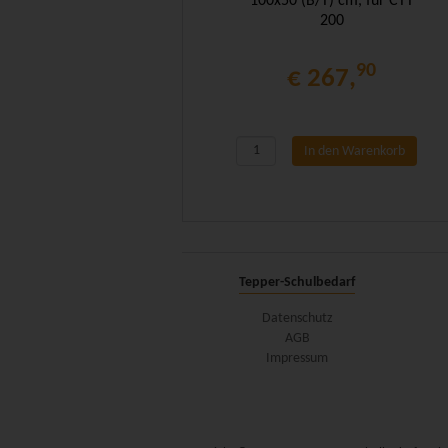
100x50 (B/T) cm, für CTT
200
90
€ 267,
In den Warenkorb
Tepper-Schulbedarf
Datenschutz
AGB
Impressum