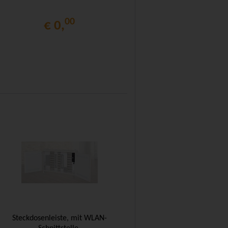
00
€ 0,
Steckdosenleiste, mit WLAN-