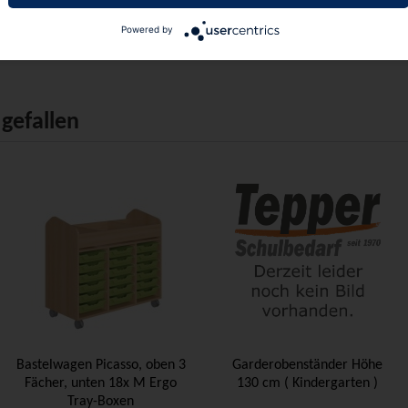
90
90
€ 789,
€ 1.791,
Powered by
gefallen
Bastelwagen Picasso, oben 3
Garderobenständer Höhe
Fächer, unten 18x M Ergo
130 cm ( Kindergarten )
Tray-Boxen