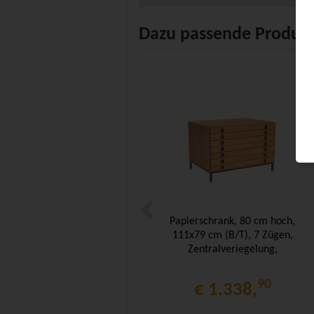
Dazu passende Produk
Papierschrank, 80 cm hoch,
111x79 cm (B/T), 7 Zügen,
Zentralveriegelung,
90
€ 1.338,