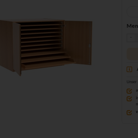
Men
-
Unser 
a
i
m
v