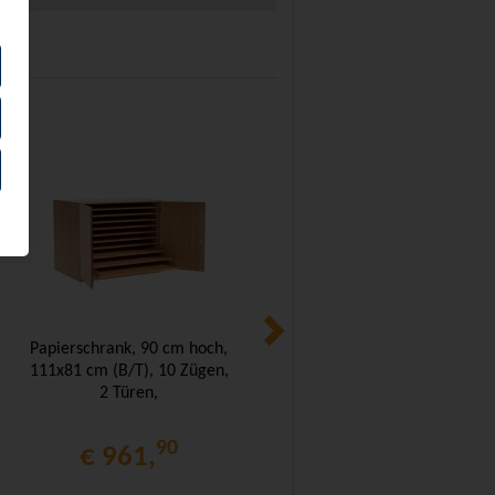
Papierschrank, 90 cm hoch,
Papierschrank, 80 cm hoch,
111x81 cm (B/T), 10 Zügen,
111x79 cm (B/T), 7 Zügen,
2 Türen,
fahrbar,
90
90
€ 961,
€ 1.420,