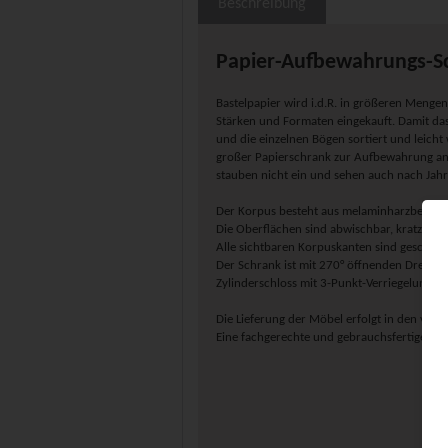
Beschreibung
Papier-Aufbewahrungs-S
Bastelpapier wird i.d.R. in größeren Menge
Stärken und Formaten eingekauft. Damit das 
und die einzelnen Bögen sortiert und leicht w
großer Papierschrank zur Aufbewahrung an.
stauben nicht ein und sehen auch nach Jahr
Der Korpus besteht aus melaminharzbeschic
Die Oberflächen sind abwischbar, kratzfest 
Alle sichtbaren Korpuskanten sind geschloss
Der Schrank ist mit 270° öffnenden Drehsc
Zylinderschloss mit 3-Punkt-Verriegelung au
Die Lieferung der Möbel erfolgt in den vo
Eine fachgerechte und gebrauchsfertige Mo