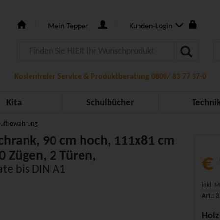
Mein Tepper
Kunden-Login
Kostenfreier Service & Produktberatung 0800/ 83 77 37-0
Kita
Schulbücher
Techni
aufbewahrung
chrank, 90 cm hoch, 111x81 cm
10 Zügen, 2 Türen,
€
ate bis DIN A1
inkl. 
Art.: 
Holz