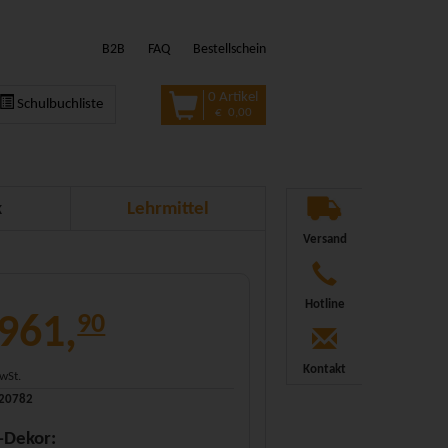
B2B
FAQ
Bestellschein
0 Artikel
Schulbuchliste
€ 0,00
k
Lehrmittel
Versand
Hotline
 961,
90
Kontakt
MwSt.
320782
-Dekor: