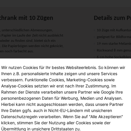
chrank mit 10 Zügen
Details zum P
n, unterschiedlichen Abmessungen,
10 Züge mit Aufkantu
Papier im Laufe der Zeit nicht ausbleicht
geeignet für Bildform
ieder zu finden sind, bietet sich ein
19 mm starke Melamin
 Die Papierbögen werden nicht geknickt,
Rückwand 8 mm genut
en noch farbecht aus.
6 cm hohe Sockelble
hteten Spanplatten, in 19 mm Stärke.
Wir nutzen Cookies für Ihr bestes Websiteerlebnis. So können wir
unempfindlich und sehr strapazierfähig.
Maße:
en. Er hat gerundete Sicherheitskanten.
Ihnen z.B. personalisierte Inhalte zeigen und unsere Services
harnieren und einem Stangenriegel-
verbessern. Funktionelle Cookies, Marketing-Cookies sowie
sgestattet.
Analyse-Cookies setzten wir erst nach Ihrer Zustimmung. Im
Höhe: 90 cm
Rahmen der Dienste verarbeiten unsere Partner wie Google Ihre
Breite/Tiefe: 111x81 
n Ihnen gewünschten Raum.
personenbezogenen Daten für Werbung, Medien und Analysen.
ntage wird durch unsere Monteure garantiert.
Hierbei kann nicht ausgeschlossen werden, dass unsere Partner
Mit Aufkantung
Ihre Daten ggfs. auch in Nicht-EU-Ländern mit unsicheren
10 Züge
Datenschutzregeln verarbeiten. Wenn Sie auf "Alle Akzeptieren"
.
klicken, stimmen Sie der Nutzung aller Cookies sowie der
Übermittlung in unsichere Drittstaaten zu.