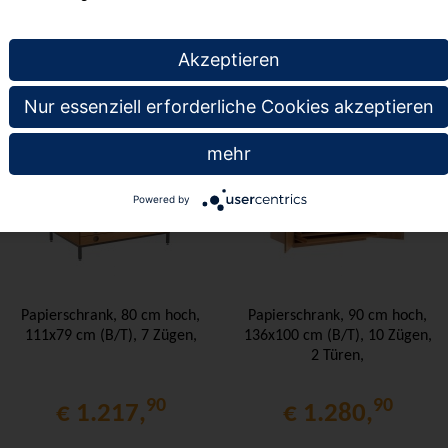
te
Akzeptieren
Nur essenziell erforderliche Cookies akzeptieren
mehr
Powered by
Papierschrank, 80 cm hoch,
Papierschrank, 90 cm hoch,
111x79 cm (B/T), 7 Zügen,
136x100 cm (B/T), 10 Zügen,
2 Türen,
90
90
€ 1.217,
€ 1.280,