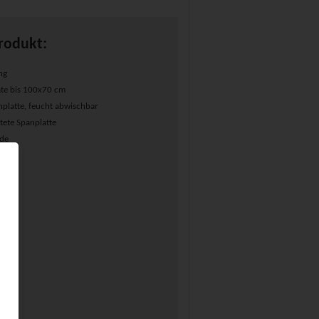
rodukt:
ng
ate bis 100x70 cm
platte, feucht abwischbar
ete Spanplatte
nde
cm