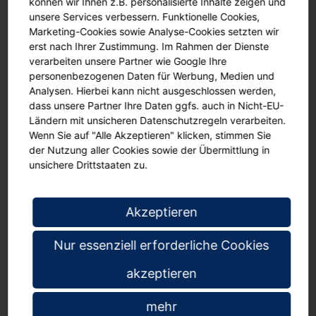
können wir Ihnen z.B. personalisierte Inhalte zeigen und
unsere Services verbessern. Funktionelle Cookies,
In den Warenkorb
Marketing-Cookies sowie Analyse-Cookies setzten wir
erst nach Ihrer Zustimmung. Im Rahmen der Dienste
verarbeiten unsere Partner wie Google Ihre
Angebot anfordern
personenbezogenen Daten für Werbung, Medien und
Analysen. Hierbei kann nicht ausgeschlossen werden,
Unser Service für Sie. Tepper Schulbedarf liefert:
dass unsere Partner Ihre Daten ggfs. auch in Nicht-EU-
an Schulen auf Rechnung
Ländern mit unsicheren Datenschutzregeln verarbeiten.
Wenn Sie auf "Alle Akzeptieren" klicken, stimmen Sie
versandkostenfrei ab € 119, darunter Porto € 4,95
der Nutzung aller Cookies sowie der Übermittlung in
unsichere Drittstaaten zu.
Das könnte Ihnen auch gefallen
Akzeptieren
Nur essenziell erforderliche Cookies
akzeptieren
mehr