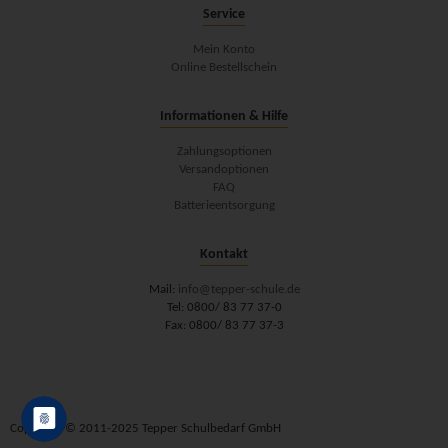
Service
Mein Konto
Online Bestellschein
Informationen & Hilfe
Zahlungsoptionen
Versandoptionen
FAQ
Batterieentsorgung
Kontakt
Mail:
info@tepper-schule.de
Tel: 0800/ 83 77 37-0
Fax: 0800/ 83 77 37-3
Copyright © 2011-2025 Tepper Schulbedarf GmbH