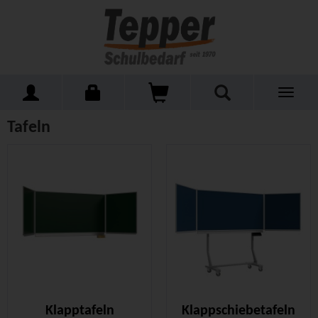
Toggle
Home
Schulmöbel
Tafeln
navigati
Tafeln
Klapptafeln
Klappschiebetafeln