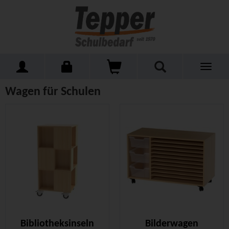
Toggle
Home
Schulmöbel
Wagen für Schulen
navigati
Wagen für Schulen
Bibliotheksinseln
Bilderwagen