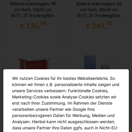
Bildertrockenwagen, 98
Bildertrockenwagen, 84
cm hoch, 43x41 cm
cm hoch, 36x34 cm
(B/T), 25 Trockengitter,
(B/T), 25 Trockengitter,
00
00
€ 135,
€ 243,
Wir nutzen Cookies für Ihr bestes Websiteerlebnis. So
können wir Ihnen z.B. personalisierte Inhalte zeigen und
unsere Services verbessern. Funktionelle Cookies,
Marketing-Cookies sowie Analyse-Cookies setzten wir
Bildertrockenwagen, 83
Bildertrockenregal, 85
erst nach Ihrer Zustimmung. Im Rahmen der Dienste
cm hoch, 60x42 cm
cm hoch, 43x26 cm
verarbeiten unsere Partner wie Google Ihre
(B/T), 25 Trockengitter,
(B/T), 17 Trockengitter,
personenbezogenen Daten für Werbung, Medien und
Analysen. Hierbei kann nicht ausgeschlossen werden,
00
00
€ 314,
€ 156,
dass unsere Partner Ihre Daten ggfs. auch in Nicht-EU-