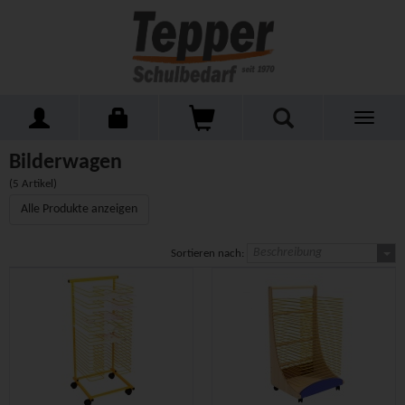
Toggle
Home
Schulmöbel
Wagen für Schulen
Bilderwagen
navigati
Bilderwagen
(5 Artikel)
Alle Produkte anzeigen
Beschreibung
Sortieren nach: