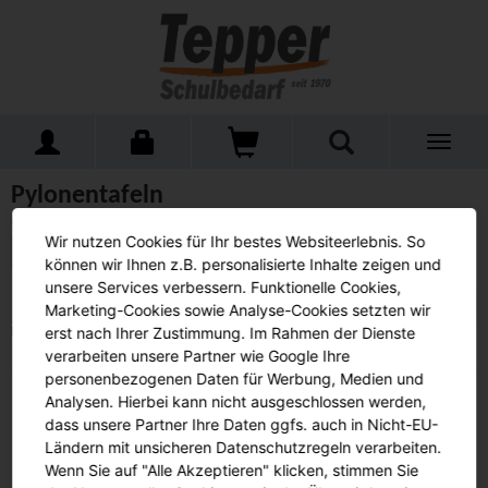
Toggle
Home
Schulmöbel
Tafeln
Pylonentafeln
navigati
Pylonentafeln
(0 Artikel)
Wir nutzen Cookies für Ihr bestes Websiteerlebnis. So
Alle Produkte anzeigen
können wir Ihnen z.B. personalisierte Inhalte zeigen und
unsere Services verbessern. Funktionelle Cookies,
Beschreibung
Sortieren nach:
Marketing-Cookies sowie Analyse-Cookies setzten wir
erst nach Ihrer Zustimmung. Im Rahmen der Dienste
Leider keine Artikel gefunden.
verarbeiten unsere Partner wie Google Ihre
personenbezogenen Daten für Werbung, Medien und
Analysen. Hierbei kann nicht ausgeschlossen werden,
Tepper-Schulbedarf
dass unsere Partner Ihre Daten ggfs. auch in Nicht-EU-
Ländern mit unsicheren Datenschutzregeln verarbeiten.
Datenschutz
AGB
Wenn Sie auf "Alle Akzeptieren" klicken, stimmen Sie
Impressum