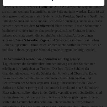
In jedem Klassenraum müssen die Schulmöbel eine Menge aushalten.
Lassen sich beispielsweise
Tische
und
Stühle
platzsparend stapeln, können
sie mit nur wenigen Handgriffen an die Seite geräumt werden. Dann ist auf
dem ganzen Fußboden Platz für dynamische Projekte, Spiel und Spaß. Und
falls die Schüler mal eine andere Sichtweise brauchen, können sie einfach
verkehrt herum auf dem
Schülerstuhl
Platz nehmen. Da die Schulräume
baulicherseits nicht immer den gerade gewünschten Freiraum bieten,
müssen sich statt dessen die Schulmöbel sämtlichen Anforderungen
anpassen. Viele
Schränke
,
Regale
und Sideboards sind mit praktischen
Rollen ausgestattet. Damit lassen sie sich leicht dorthin befördern, wo sie
und das in ihnen gelagerte Material gerade dringend benötigt werden.
Die Schulmöbel werden viele Stunden am Tag genutzt
Täglich sitzen die Schüler über Stunden hinweg auf den Stühlen und
erledigen ihre Aufgaben an Tischen. Das betrifft die Schüler der
Grundschule ebenso wie die Schüler der Mittel- und Oberstufe. Daher
müssen sich die Schulmöbel an die unterschiedlichen Größen und
Bedürfnissen der Schüler anpassen. Das gilt besonders für die Größe:
Sollen die Schüler richtig und anatomisch korrekt auf den Schulmöbeln
Platz nehmen, sollten diese in der Größe verstellbar sein. Schließlich sind
in den einzelnen Jahrgangsstufen nicht alle Schüler gleich groß. Ebenso
sollten die Schulmöbel den Schülern unterschiedliche Sitzpositionen
ermöglichen. Sind sie fasziniert von der Darbietung des Lehrers, sitzen sie