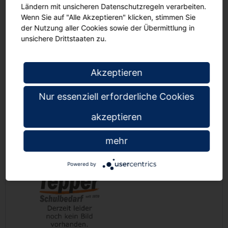
Ländern mit unsicheren Datenschutzregeln verarbeiten.
Wenn Sie auf "Alle Akzeptieren" klicken, stimmen Sie
der Nutzung aller Cookies sowie der Übermittlung in
Aufbewahrungsbox
Aufbewahrungsbox
Au
unsichere Drittstaaten zu.
Ergo Tray, 15 cm
Ergo Tray, 15 cm
Er
hoch, weinrot,
hoch, rot,
h
Akzeptieren
90
90
€ 12,
€ 12,
Nur essenziell erforderliche Cookies
akzeptieren
Das könnte Ihnen auch gefallen
mehr
Powered by