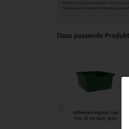
Wählen Sie aus verschiedenen Farben und 
Die Boxen sind ineinander stapelbar und sehr
Dazu passende Produk
Aufbewahrungsbox Ergo
Tray, 15 cm hoch, grün,