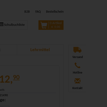
B2B
FAQ
Bestellschein
0 Artikel
Schulbuchliste
€ 0,00
k
Lehrmittel
Versand
Hotline
12,
90
Kontakt
MwSt.
321490
ge: