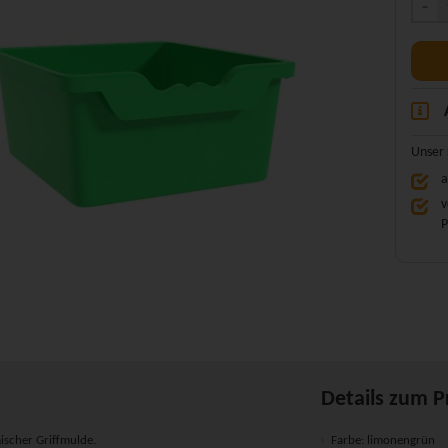
-
Unser 
a
v
P
Details zum 
scher Griffmulde.
Farbe: limonengrün