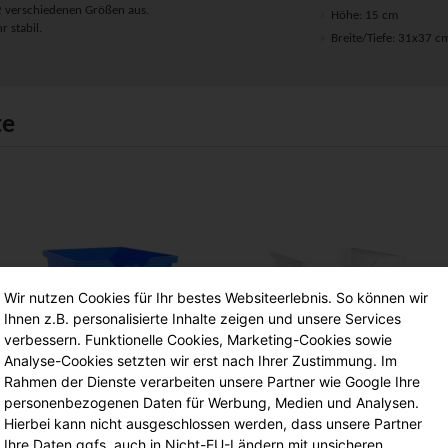
2 verschiedenen Größen aus.
Höhe: 15 cm
 stabil.
Breite/Tiefe: 31x37 c
te
Wir nutzen Cookies für Ihr bestes Websiteerlebnis. So können wir
Ihnen z.B. personalisierte Inhalte zeigen und unsere Services
verbessern. Funktionelle Cookies, Marketing-Cookies sowie
Analyse-Cookies setzten wir erst nach Ihrer Zustimmung. Im
Rahmen der Dienste verarbeiten unsere Partner wie Google Ihre
Aufbewahrungsbox Ergo
Aufbewahrungsbox Ergo
personenbezogenen Daten für Werbung, Medien und Analysen.
Tray, 15 cm hoch, hellblau,
Tray, 15 cm hoch,
Hierbei kann nicht ausgeschlossen werden, dass unsere Partner
transparent,
Ihre Daten ggfs. auch in Nicht-EU-Ländern mit unsicheren