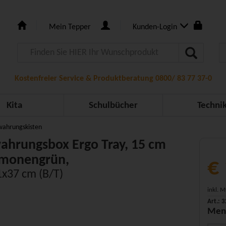
Mein Tepper
Kunden-Login
Kostenfreier Service & Produktberatung 0800/ 83 77 37-0
Kita
Schulbücher
Techni
ahrungskisten
hrungsbox Ergo Tray, 15 cm
imonengrün,
€ 
x37 cm (B/T)
inkl. 
Art.: 
Men