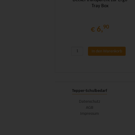
Deckel transparent zur Ergo
Tray Box
90
€ 6,
In den Warenkorb
Tepper-Schulbedarf
Datenschutz
AGB
Impressum