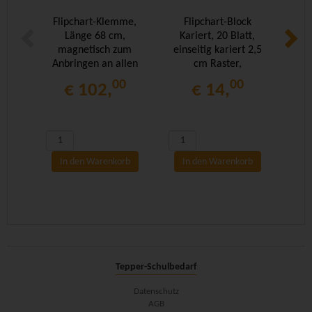
Flipchart-Klemme,
Flipchart-Block
Fli
Länge 68 cm,
Kariert, 20 Blatt,
Stüc
magnetisch zum
einseitig kariert 2,5
(
Anbringen an allen
cm Raster,
Stahltafeln
00
00
€ 102,
€ 14,
In den Warenkorb
In den Warenkorb
I
Tepper-Schulbedarf
Datenschutz
AGB