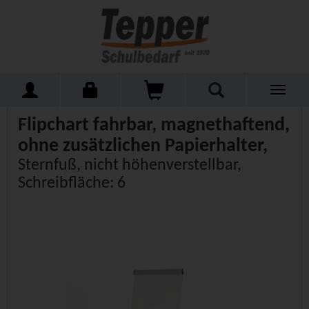
Toggle
Home
Schulmöbel
Kleinmöbel
Flipcharts
navigati
Flipchart fahrbar, magnethaftend,
ohne zusätzlichen Papierhalter,
Sternfuß, nicht höhenverstellbar,
Schreibfläche: 6