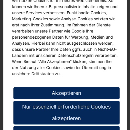
Wir nutzen Cookies für Ihr bestes Websiteerlebnis. So
5 leichtgängige Laufrollen
können wir Ihnen z.B. personalisierte Inhalte zeigen und
Kippbar
unsere Services verbessern. Funktionelle Cookies,
Magnetisch
Marketing-Cookies sowie Analyse-Cookies setzten wir
.
erst nach Ihrer Zustimmung. Im Rahmen der Dienste
verarbeiten unsere Partner wie Google Ihre
personenbezogenen Daten für Werbung, Medien und
Analysen. Hierbei kann nicht ausgeschlossen werden,
Dazu passende Produkte
dass unsere Partner Ihre Daten ggfs. auch in Nicht-EU-
Ländern mit unsicheren Datenschutzregeln verarbeiten.
Wenn Sie auf "Alle Akzeptieren" klicken, stimmen Sie
der Nutzung aller Cookies sowie der Übermittlung in
unsichere Drittstaaten zu.
Akzeptieren
Nur essenziell erforderliche Cookies
akzeptieren
Flipchart feststehend,
Flipchart fahrbar,
Fl
magnethaftend,
magnethaftend, ohne
ma