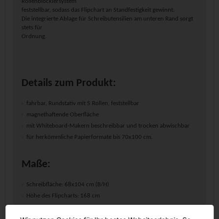
Rollenblockiersystem
feststellbar, sodass das Flipchart an Standfestigkeit gewinnt.
Die integrierte Ablage für Schreibutensilien am unteren Rand sorgt
stets für
Ordnung.
Details zum Produkt:
fahrbar, Rundstativ mit 5 Rollen, feststellbar
magnethaftende Oberfläche
mit Whiteboard-Makern beschreibbar und trocken abwischbar
für herkömmliche Papierformate bis 70x100 cm.
Maße:
Schreibfläche: 68x104 cm (B/H)
Höhe des Flipcharts: 168 cm