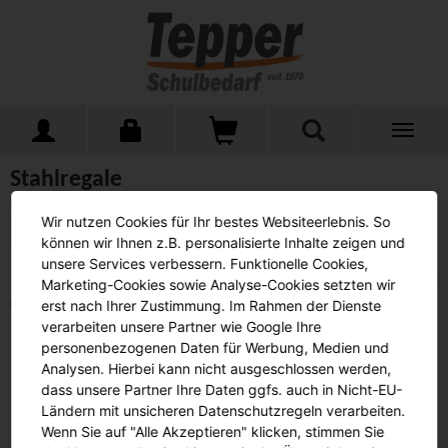
Toggle
Home
Schulmöbel
Regale
Stahlregale
navigati
Stahlregale
(0 Artikel)
Wir nutzen Cookies für Ihr bestes Websiteerlebnis. So
Alle Produkte anzeigen
können wir Ihnen z.B. personalisierte Inhalte zeigen und
unsere Services verbessern. Funktionelle Cookies,
Beschreibung
Sortieren nach:
Marketing-Cookies sowie Analyse-Cookies setzten wir
erst nach Ihrer Zustimmung. Im Rahmen der Dienste
Leider keine Artikel gefunden.
verarbeiten unsere Partner wie Google Ihre
personenbezogenen Daten für Werbung, Medien und
Analysen. Hierbei kann nicht ausgeschlossen werden,
Tepper-Schulbedarf
dass unsere Partner Ihre Daten ggfs. auch in Nicht-EU-
Ländern mit unsicheren Datenschutzregeln verarbeiten.
Datenschutz
AGB
Wenn Sie auf "Alle Akzeptieren" klicken, stimmen Sie
Impressum