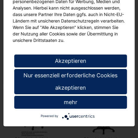
personenbezogenen Daten für Werbung, Medien und
Analysen. Hierbei kann nicht ausgeschlossen werden,
dass unsere Partner Ihre Daten ggfs. auch in Nicht-EU-
Ländern mit unsicheren Datenschutzregeln verarbeiten.
Wenn Sie auf "Alle Akzeptieren" klicken, stimmen Sie
der Nutzung aller Cookies sowie der Übermittlung in
Bürodrehstuhl,
Bürodrehstuhl ohne
unsichere Drittstaaten zu.
höhenverstellbare
Armlehnen,
Lordosenstütze, mit
höhenverstellbar 42-55
Armlehnen, neigbare
cm,
00
00
€ 373,
€ 242,
Akzeptieren
Kopfstütze
Nur essenziell erforderliche Cookies
akzeptieren
mehr
Powered by