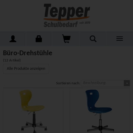
Toggle
Home
Schulmöbel
Stühle
Büro-Drehstühle
navigati
Büro-Drehstühle
(12 Artikel)
Alle Produkte anzeigen
Beschreibung
Sortieren nach: