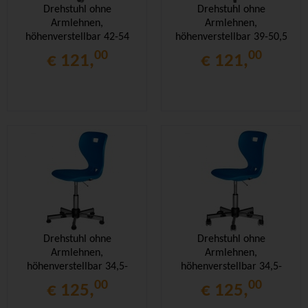
Drehstuhl ohne
Drehstuhl ohne
Armlehnen,
Armlehnen,
höhenverstellbar 42-54
höhenverstellbar 39-50,5
cm, Drehkreuz Stahl RAL
cm, Drehkreuz Stahl,
00
00
€ 121,
€ 121,
9006,
Drehstuhl ohne
Drehstuhl ohne
Armlehnen,
Armlehnen,
höhenverstellbar 34,5-
höhenverstellbar 34,5-
40,5 cm, Drehkreuz
40,5 cm, Drehkreuz
00
00
€ 125,
€ 125,
verchromt, kleine
verchromt, kleine