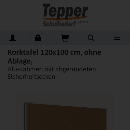
Toggle
Home
Schulmöbel
Tafeln
Wandtafeln Kork
navigati
Korktafel 120x100 cm, ohne
Ablage,
Alu-Rahmen mit abgerundeten
Sicherheitsecken