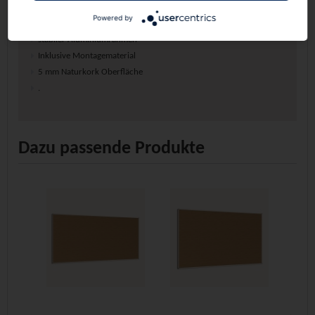
Arbeitsfläche (B/H): 120x100 cm
Powered by
stabiler Aluminiumrahmen
Inklusive Montagematerial
5 mm Naturkork Oberfläche
.
Dazu passende Produkte