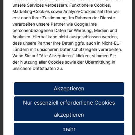
unsere Services verbessern. Funktionelle Cookies,
Das Montagematerial und eine Bauanleitung sind im Lieferumfang
Marketing-Cookies sowie Analyse-Cookies setzten wir
enthalten.
erst nach Ihrer Zustimmung. Im Rahmen der Dienste
Die Lieferung erfolgt kostenfrei in den gewünschten Raum.
verarbeiten unsere Partner wie Google Ihre
personenbezogenen Daten für Werbung, Medien und
Analysen. Hierbei kann nicht ausgeschlossen werden,
dass unsere Partner Ihre Daten ggfs. auch in Nicht-EU-
Details zum Produkt:
Ländern mit unsicheren Datenschutzregeln verarbeiten.
Wenn Sie auf "Alle Akzeptieren" klicken, stimmen Sie
5 mm Naturkork-Oberfläche
der Nutzung aller Cookies sowie der Übermittlung in
Trägerplatte 16 mm Mineralfaserplatte
unsichere Drittstaaten zu.
Push-Pin-Einstiche schließen sich nach Herausziehen wieder
Aluminiumrahmen
abgerundete Kunststoffecken
Akzeptieren
inklusive Montagematerial
Aufhängung im Hoch- oder Querformat
Nur essenziell erforderliche Cookies
Lieferung kostenfrei in den gewünschten Raum
akzeptieren
Maße:
mehr