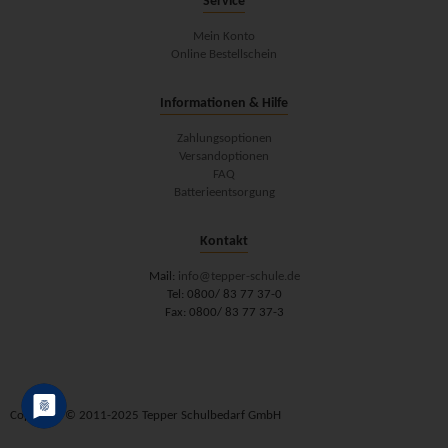
Service
Mein Konto
Online Bestellschein
Informationen & Hilfe
Zahlungsoptionen
Versandoptionen
FAQ
Batterieentsorgung
Kontakt
Mail:
info@tepper-schule.de
Tel: 0800/ 83 77 37-0
Fax: 0800/ 83 77 37-3
Copyright © 2011-2025 Tepper Schulbedarf GmbH