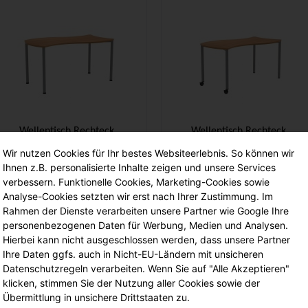
Wellentisch Rechteck,
Wellentisch Rechteck,
120x60 cm (B/T),
120x60 cm (B/T), Höhe
Wir nutzen Cookies für Ihr bestes Websiteerlebnis. So können wir
höhenverstellbar von 52-66
wählbar, fahrbar
Ihnen z.B. personalisierte Inhalte zeigen und unsere Services
cm,
00
00
€ 331,
€ 320,
verbessern. Funktionelle Cookies, Marketing-Cookies sowie
Analyse-Cookies setzten wir erst nach Ihrer Zustimmung. Im
Rahmen der Dienste verarbeiten unsere Partner wie Google Ihre
personenbezogenen Daten für Werbung, Medien und Analysen.
Hierbei kann nicht ausgeschlossen werden, dass unsere Partner
Ihre Daten ggfs. auch in Nicht-EU-Ländern mit unsicheren
Datenschutzregeln verarbeiten. Wenn Sie auf "Alle Akzeptieren"
klicken, stimmen Sie der Nutzung aller Cookies sowie der
Übermittlung in unsichere Drittstaaten zu.