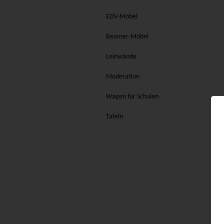
EDV-Möbel
Beamer-Möbel
Leinwände
Moderation
Wagen für Schulen
Tafeln