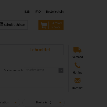
B2B
FAQ
Bestellschein
0 Artikel
Schulbuchliste
€ 0,00
k
Lehrmittel
Versand
Beschreibung
Sortieren nach:
Hotline
Kontakt
riation
Breite (cm)