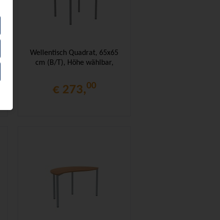
Wellentisch Quadrat, 65x65
cm (B/T), Höhe wählbar,
00
€ 273,