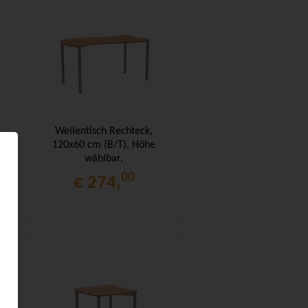
Wellentisch Rechteck,
120x60 cm (B/T), Höhe
wählbar,
00
€ 274,