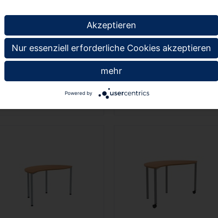
Akzeptieren
Nur essenziell erforderliche Cookies akzeptieren
Wellentisch Quadrat, 65x65
Wellentisch Quadrat, 65x65
cm (B/T), höhenverstellbar
cm (B/T), Höhe wählbar,
mehr
von 58-72 cm,
fahrbar,
00
00
€ 352,
€ 319,
Powered by