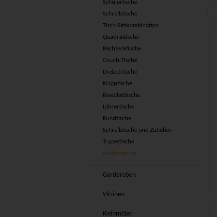
Schülertische
Schreibtische
Tisch-Sitzkombination
Quadrattische
Rechtecktische
Couch-Tische
Dreiecktische
Klapptische
Kleeblatttische
Lehrertische
Rundtische
Schreibtische und Zubehör
Trapeztische
Wellentische
Garderoben
Vitrinen
Kleinmöbel