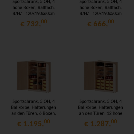
Sportschrank, 5 OH, 4
Sportschrank, 5 OH, 4
hohe Boxen, Ballfach,
hohe Boxen, Ballfach,
B/H/T 120x190x60cm
B/H/T 120x190x50cm
00
00
€ 732,
€ 666,
Sportschrank, 5 OH, 4
Sportschrank, 5 OH, 4
Ballkörbe, Halterungen
Ballkörbe, Halterungen
an den Türen, 6 Boxen,
an den Türen, 12 hohe
B/H/T 140,6x190x60cm
Boxen, B/H/T
00
00
€ 1.195,
€ 1.287,
140,6x190x60cm