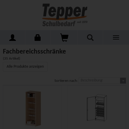
Toggle
Home
Schulmöbel
Schränke
Fachbereichsschränke
navigati
Fachbereichsschränke
(35 Artikel)
Alle Produkte anzeigen
Beschreibung
Sortieren nach: