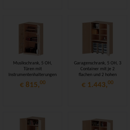
Musikschrank, 5 OH,
Garagenschrank, 5 OH, 3
Türen mit
Container mit je 2
Instrumentenhalterungen,
flachen und 2 hohen
B/H/T 104,5x190x60cm
Boxen, B/H/T
00
00
€ 815,
€ 1.443,
120x190x60cm