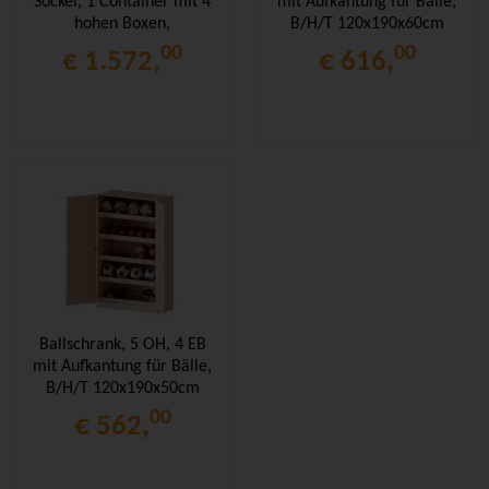
Sockel, 1 Container mit 4
mit Aufkantung für Bälle,
hohen Boxen,
B/H/T 120x190x60cm
Trockenwagen TW15,
00
00
€ 1.572,
€ 616,
B/H/T 120x190x60cm
Ballschrank, 5 OH, 4 EB
mit Aufkantung für Bälle,
B/H/T 120x190x50cm
00
€ 562,