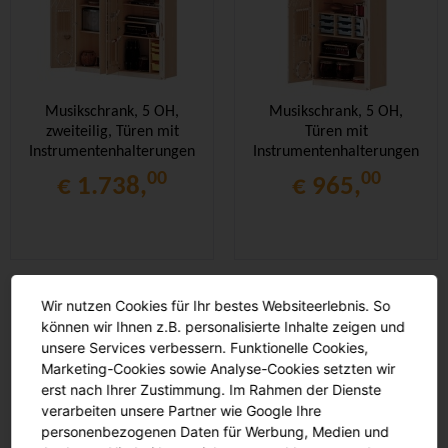
Musikschrank, 5 OH,
Musikschrank, 5 OH,
zweiteilig, Türen mit
Türen mit
Instrumentenhalterungen,
Instrumentenhalterungen,
mit 3 Boxen, B/H/T
mit 9 Boxen, B/H/T
00
00
€ 1.738,
€ 965,
209,x190x60cm
104,5x190x60cm
Wir nutzen Cookies für Ihr bestes Websiteerlebnis. So
können wir Ihnen z.B. personalisierte Inhalte zeigen und
unsere Services verbessern. Funktionelle Cookies,
Marketing-Cookies sowie Analyse-Cookies setzten wir
erst nach Ihrer Zustimmung. Im Rahmen der Dienste
verarbeiten unsere Partner wie Google Ihre
personenbezogenen Daten für Werbung, Medien und
Musikschrank, 5 OH,
Musikschrank, 5 OH,