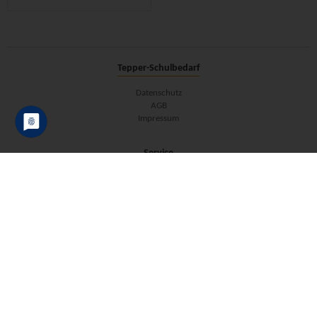
Tepper-Schulbedarf
Datenschutz
AGB
Impressum
Service
Mein Konto
Online Bestellschein
Informationen & Hilfe
Zahlungsoptionen
Versandoptionen
FAQ
Batterieentsorgung