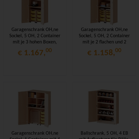
Garagenschrank OH,ne
Garagenschrank OH,ne
Sockel, 5 OH, 2 Container
Sockel, 5 OH, 2 Container
mit je 3 hohen Boxen,
mit je 2 flachen und 2
B/H/T 80x190x60cm
hohen Boxen, B/H/T
00
00
€ 1.167,
€ 1.158,
80x190x60cm
Garagenschrank OH,ne
Ballschrank, 5 OH, 4 EB