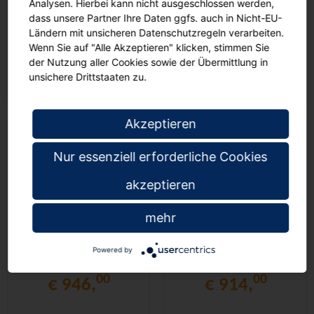
Analysen. Hierbei kann nicht ausgeschlossen werden,
Türen mit
Türen mit
dass unsere Partner Ihre Daten ggfs. auch in Nicht-EU-
Instrumentenhalterungen,
Instrumentenhalterungen,
Ländern mit unsicheren Datenschutzregeln verarbeiten.
mit 8 Boxen, B/H/T
mit 6 Boxen, B/H/T
00
00
Wenn Sie auf "Alle Akzeptieren" klicken, stimmen Sie
€ 983,
€ 965,
104,5x190x60cm
104,5x190x60cm
der Nutzung aller Cookies sowie der Übermittlung in
unsichere Drittstaaten zu.
Akzeptieren
Nur essenziell erforderliche Cookies
akzeptieren
mehr
Musikschrank, 5 OH,
Musikschrank, 5 OH,
Türen mit
Türen mit
Powered by
Instrumentenhalterungen,
Instrumentenhalterungen,
mit 6 Boxen, B/H/T
mit 4 Boxen, B/H/T
00
00
€ 946,
€ 914,
104,5x190x60cm
104,5x190x60cm