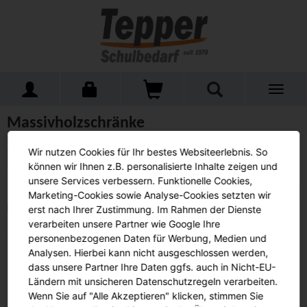
Toggle
Home
Schulmöbel
Schränke
Massivholzschränke
navigati
Massivholzschränke
(0 Artikel)
Wir nutzen Cookies für Ihr bestes Websiteerlebnis. So
Alle Produkte anzeigen
können wir Ihnen z.B. personalisierte Inhalte zeigen und
unsere Services verbessern. Funktionelle Cookies,
Beschreibung
Sortieren nach:
Marketing-Cookies sowie Analyse-Cookies setzten wir
erst nach Ihrer Zustimmung. Im Rahmen der Dienste
Leider keine Artikel gefunden.
verarbeiten unsere Partner wie Google Ihre
personenbezogenen Daten für Werbung, Medien und
Analysen. Hierbei kann nicht ausgeschlossen werden,
Tepper-Schulbedarf
dass unsere Partner Ihre Daten ggfs. auch in Nicht-EU-
Ländern mit unsicheren Datenschutzregeln verarbeiten.
Datenschutz
AGB
Wenn Sie auf "Alle Akzeptieren" klicken, stimmen Sie
Impressum