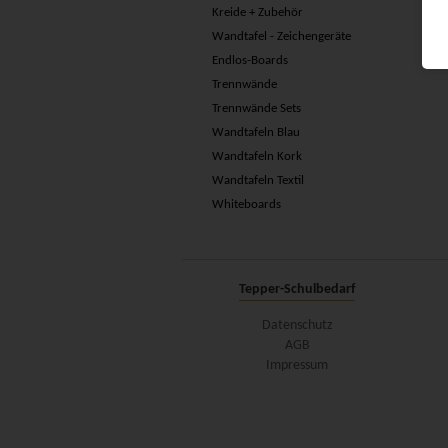
Kreide + Zubehör
Wandtafel - Zeichengeräte
Endlos-Boards
Trennwände
Trennwände Sets
Wandtafeln Blau
Wandtafeln Kork
Wandtafeln Textil
Whiteboards
Tepper-Schulbedarf
Datenschutz
AGB
Impressum