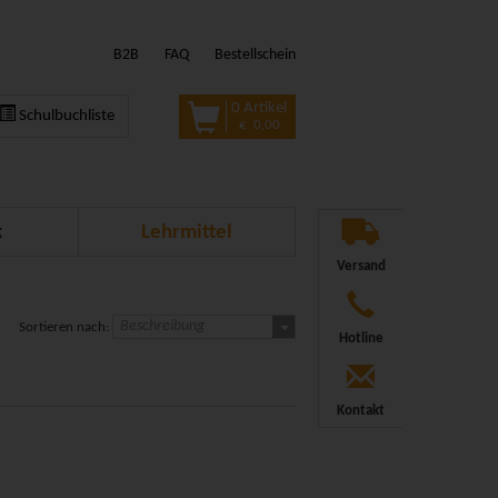
B2B
FAQ
Bestellschein
0 Artikel
Schulbuchliste
€ 0,00
k
Lehrmittel
Versand
Beschreibung
Sortieren nach:
Hotline
Kontakt