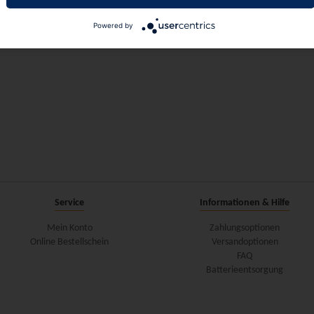
Powered by
Service
Informationen & Hilfe
Mein Konto
Zahlungsoptionen
Online Bestellschein
Versandoptionen
FAQ
Batterieentsorgung