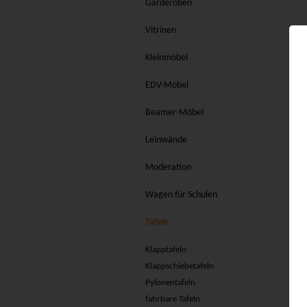
Garderoben
Vitrinen
Kleinmöbel
EDV-Möbel
Beamer-Möbel
Leinwände
Moderation
Wagen für Schulen
Tafeln
Klapptafeln
Klappschiebetafeln
Pylonentafeln
fahrbare Tafeln