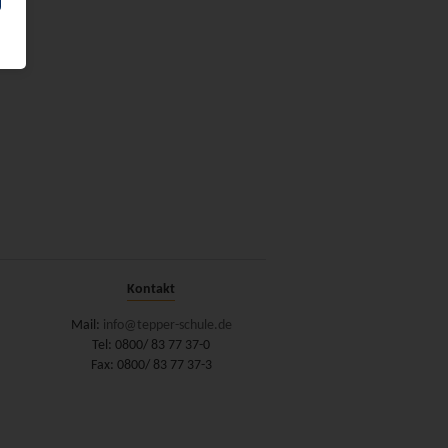
Kontakt
Mail:
info@tepper-schule.de
Tel: 0800/ 83 77 37-0
Fax: 0800/ 83 77 37-3