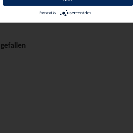
90
90
€ 236,
€ 101,
Powered by
gefallen