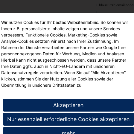
blaue Stahlemailleobe
.
Wir nutzen Cookies für Ihr bestes Websiteerlebnis. So können wir
Ihnen z.B. personalisierte Inhalte zeigen und unsere Services
verbessern. Funktionelle Cookies, Marketing-Cookies sowie
te
Analyse-Cookies setzten wir erst nach Ihrer Zustimmung. Im
Rahmen der Dienste verarbeiten unsere Partner wie Google Ihre
personenbezogenen Daten für Werbung, Medien und Analysen.
Hierbei kann nicht ausgeschlossen werden, dass unsere Partner
Ihre Daten ggfs. auch in Nicht-EU-Ländern mit unsicheren
Datenschutzregeln verarbeiten. Wenn Sie auf "Alle Akzeptieren"
klicken, stimmen Sie der Nutzung aller Cookies sowie der
Übermittlung in unsichere Drittstaaten zu.
Akzeptieren
Wandtafel Stahlemaille blau,
Wandtafel Stahlemaille blau,
Nur essenziell erforderliche Cookies akzeptieren
150x120 cm, ohne
100x 70 cm, ohne
Kreideablage,
Kreideablage,
mehr