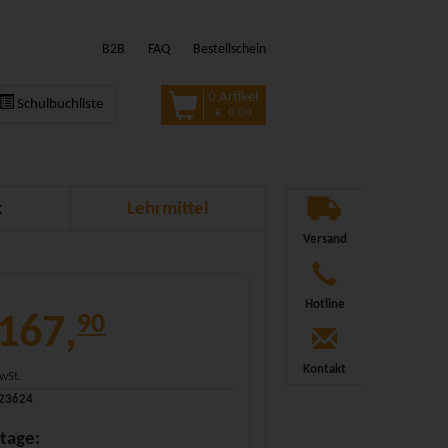
B2B
FAQ
Bestellschein
0 Artikel
Schulbuchliste
€ 0,00
k
Lehrmittel
Versand
Hotline
 167,
90
Kontakt
MwSt.
323624
tage: