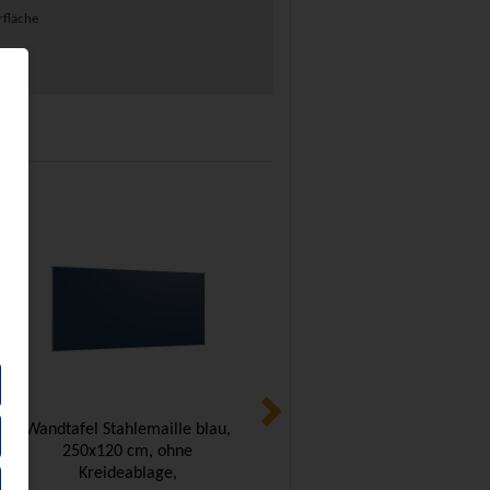
rfläche
Wandtafel Stahlemaille blau,
Wandtafel Stahlemaille blau,
250x120 cm, ohne
180x120 cm, ohne
Kreideablage,
Kreideablage,