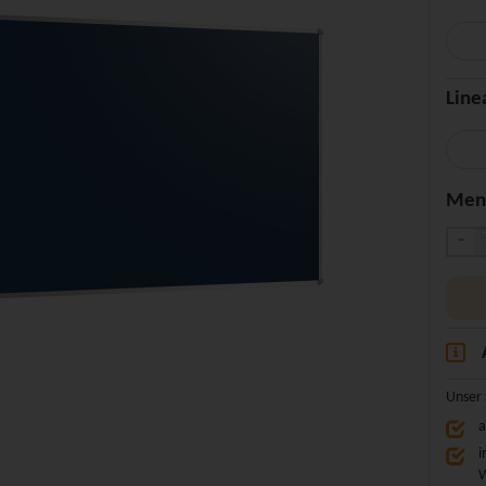
Line
Men
-
Unser 
a
i
W