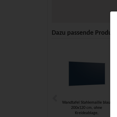
Dazu passende Produk
Wandtafel Stahlemaille blau,
200x120 cm, ohne
Kreideablage,