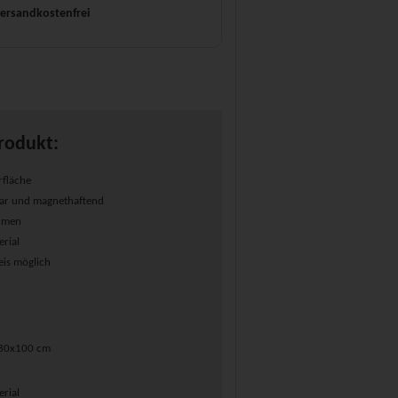
ersandkostenfrei
rodukt:
rfläche
bar und magnethaftend
ahmen
rial
is möglich
 130x100 cm
rial