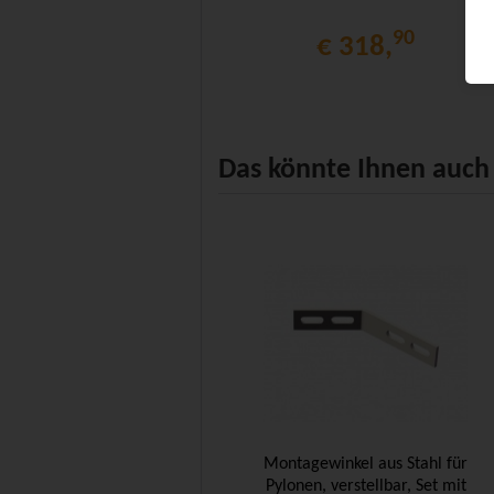
90
€ 318,
Das könnte Ihnen auch 
Montagewinkel aus Stahl für
Pylonen, verstellbar, Set mit