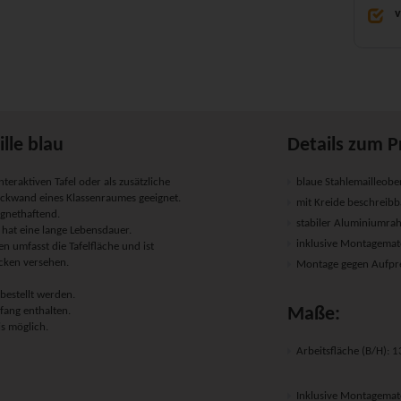
v
lle blau
Details zum P
nteraktiven Tafel oder als zusätzliche
blaue Stahlemailleobe
ückwand eines Klassenraumes geeignet.
mit Kreide beschreib
agnethaftend.
stabiler Aluminiumr
 hat eine lange Lebensdauer.
inklusive Montagemate
 umfasst die Tafelfläche und ist
cken versehen.
Montage gegen Aufpre
bestellt werden.
Maße:
ang enthalten.
s möglich.
Arbeitsfläche (B/H):
Inklusive Montagemate