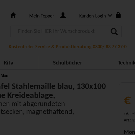
Mein Tepper
Kunden-Login
Kostenfreier Service & Produktberatung 0800/ 83 77 37-0
Kita
Schulbücher
Techni
 Blau
el Stahlemaille blau, 130x100
e Kreideablage,
€
men mit abgerundeten
itsecken, magnethaftend,
inkl. 
Art.: 
Mon