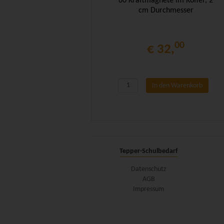
60 Kraftmagnete im Koffer, 2
cm Durchmesser
00
€ 32,
In den Warenkorb
Tepper-Schulbedarf
Datenschutz
AGB
Impressum