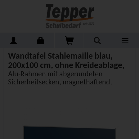
Toggle
Home
Schulmöbel
Tafeln
Wandtafeln Blau
navigati
Wandtafel Stahlemaille blau,
200x100 cm, ohne Kreideablage,
Alu-Rahmen mit abgerundeten
Sicherheitsecken, magnethaftend,