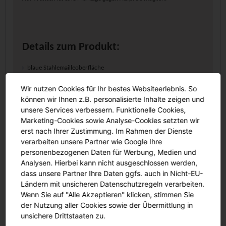
Details zum Produkt:
blaue Stahlemailleoberfläche
mit Kreide beschreibbar und magnethaftend
Wir nutzen Cookies für Ihr bestes Websiteerlebnis. So
stabiler Aluminiumrahmen
können wir Ihnen z.B. personalisierte Inhalte zeigen und
inklusive Montagematerial
unsere Services verbessern. Funktionelle Cookies,
Montage gegen Aufpreis möglich
Marketing-Cookies sowie Analyse-Cookies setzten wir
erst nach Ihrer Zustimmung. Im Rahmen der Dienste
Maße:
verarbeiten unsere Partner wie Google Ihre
personenbezogenen Daten für Werbung, Medien und
Analysen. Hierbei kann nicht ausgeschlossen werden,
Arbeitsfläche (B/H): 200x100 cm
dass unsere Partner Ihre Daten ggfs. auch in Nicht-EU-
Ländern mit unsicheren Datenschutzregeln verarbeiten.
Inklusive Montagematerial
Wenn Sie auf "Alle Akzeptieren" klicken, stimmen Sie
blaue Stahlemailleoberfläche
der Nutzung aller Cookies sowie der Übermittlung in
.
unsichere Drittstaaten zu.