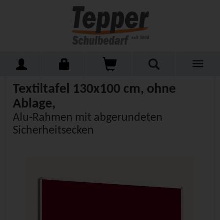
Toggle
Home
Schulmöbel
Tafeln
Wandtafeln Textil
navigati
Textiltafel 130x100 cm, ohne
Ablage,
Alu-Rahmen mit abgerundeten
Sicherheitsecken