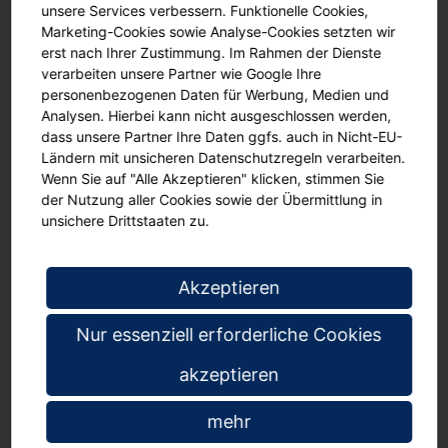
unsere Services verbessern. Funktionelle Cookies,
Marketing-Cookies sowie Analyse-Cookies setzten wir
Das Montagematerial und eine Bauanleitung sind im Lieferumfang
erst nach Ihrer Zustimmung. Im Rahmen der Dienste
enthalten.
Die Lieferung erfolgt in den gewünschten Raum.
verarbeiten unsere Partner wie Google Ihre
personenbezogenen Daten für Werbung, Medien und
Analysen. Hierbei kann nicht ausgeschlossen werden,
dass unsere Partner Ihre Daten ggfs. auch in Nicht-EU-
Ländern mit unsicheren Datenschutzregeln verarbeiten.
Details zum Produkt:
Wenn Sie auf "Alle Akzeptieren" klicken, stimmen Sie
der Nutzung aller Cookies sowie der Übermittlung in
Textil-Oberfläche, pinn- oder klettbar
unsichere Drittstaaten zu.
Trägerplatte ist eine Hartfaserplatte
Aluminiumrahmen
abgerundete Kunststoffecken
Akzeptieren
inklusive Montagematerial
Aufhängung im Hoch- oder Querformat
Nur essenziell erforderliche Cookies
Lieferung in den gewünschten Raum
akzeptieren
Maße:
mehr
Arbeitsfläche (B/H): 130x100 cm