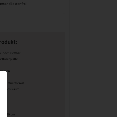
ersandkostenfrei
rodukt:
n- oder klettbar
artfaserplatte
ffecken
rial
 oder Querformat
ünschten Raum
 150x120 cm