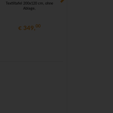
Textiltafel 200x120 cm, ohne
Textiltafel 120x 90 cm, ohne
Ablage,
Ablage,
00
00
€ 349,
€ 176,