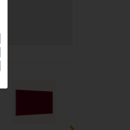
ahmen
rial