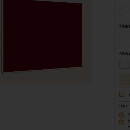
Mon
Men
-
Unser 
a
i
W