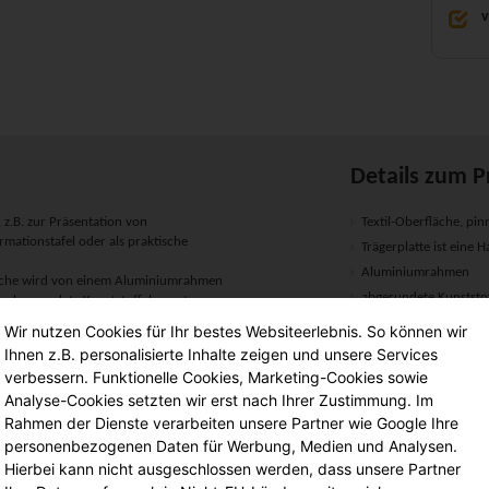
v
Details zum P
, z.B. zur Präsentation von
Textil-Oberfläche, pin
rmationstafel oder als praktische
Trägerplatte ist eine H
Aluminiumrahmen
elfläche wird von einem Aluminiumrahmen
abgerundete Kunststo
en abgerundete Kunststoffelemente.
 Pinnnadeln oder Kletten einen guten
inklusive Montagemate
Wir nutzen Cookies für Ihr bestes Websiteerlebnis. So können wir
h - oder im Querformat über markierte
Aufhängung im Hoch-
Ihnen z.B. personalisierte Inhalte zeigen und unsere Services
Lieferung in den gew
verbessern. Funktionelle Cookies, Marketing-Cookies sowie
Analyse-Cookies setzten wir erst nach Ihrer Zustimmung. Im
sind im Lieferumfang enthalten.
aum.
Rahmen der Dienste verarbeiten unsere Partner wie Google Ihre
Maße:
personenbezogenen Daten für Werbung, Medien und Analysen.
Hierbei kann nicht ausgeschlossen werden, dass unsere Partner
Arbeitsfläche (B/H):