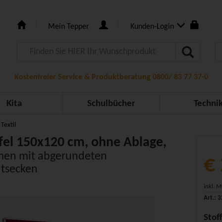
Mein Tepper
Kunden-Login
Kostenfreier Service & Produktberatung 0800/ 83 77 37-0
Kita
Schulbücher
Techni
Textil
afel 150x120 cm, ohne Ablage,
men mit abgerundeten
€
itsecken
inkl. 
Art.: 
Stof