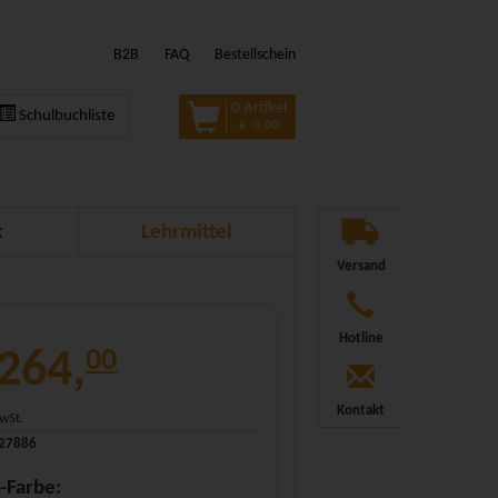
B2B
FAQ
Bestellschein
0 Artikel
Schulbuchliste
€ 0,00
k
Lehrmittel
Versand
Hotline
 264,
00
Kontakt
MwSt.
327886
f-Farbe: