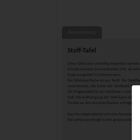
Beschreibung
Stoff-Tafel
Diese Tafel kann vielseitig eingesetzt werden
Schülerarbeiten im Kunstunterricht, als Info
Ergänzungstafel im Klassenraum.
Die Tafeloberfläche ist aus Textil. Die Taf
umschlossen. Die Ecken der Textiltafel hab
Die Trägerplatte ist aus Hartfasern und gibt
Halt. Die Aufhängung der Tafel kann im Hoc
Punkte an den Kunststoffecken erfolgen.
Das Montagematerial und eine Bauanleitung 
Die Lieferung erfolgt in den gewünschten R