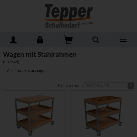
Toggle
Home
Schulmöbel
Kleinmöbel
Wagen mit Stahlrahmen
navigati
Wagen mit Stahlrahmen
(6 Artikel)
Alle Produkte anzeigen
Beschreibung
Sortieren nach: