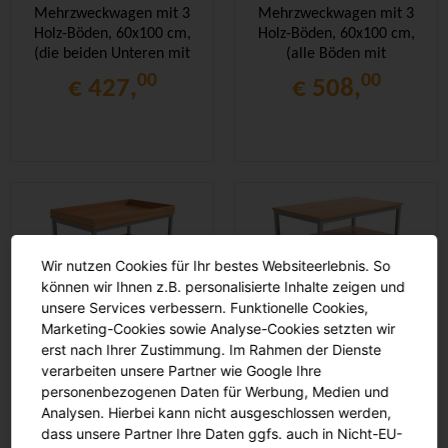
Mehrzweckwagen mit 3
Mehrzweckwagen mit 3
Holz-Böden, 60x100 cm,
Holz-Böden, 60x100 cm,
(die beiden Unteren mit
(alle Böden mit
Aufkantung),
Aufkantung), Facheinteil.
00
00
€ 427,
€ 508,
Wir nutzen Cookies für Ihr bestes Websiteerlebnis. So
können wir Ihnen z.B. personalisierte Inhalte zeigen und
unsere Services verbessern. Funktionelle Cookies,
Marketing-Cookies sowie Analyse-Cookies setzten wir
Mehrzweckwagen mit 3
Mehrzweckwagen mit 3
erst nach Ihrer Zustimmung. Im Rahmen der Dienste
Holz-Böden, 60x100 cm,
Holz-Böden, 60x100 cm,
verarbeiten unsere Partner wie Google Ihre
(alle Böden mit
personenbezogenen Daten für Werbung, Medien und
Aufkantung),
Analysen. Hierbei kann nicht ausgeschlossen werden,
00
00
€ 442,
€ 399,
dass unsere Partner Ihre Daten ggfs. auch in Nicht-EU-