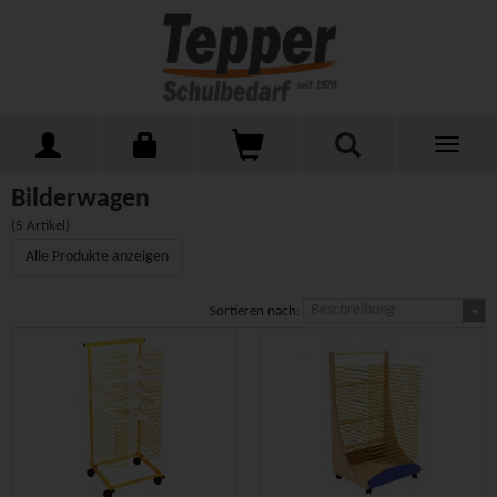
Toggle
Home
Schulmöbel
Kleinmöbel
Bilderwagen
navigati
Bilderwagen
(5 Artikel)
Alle Produkte anzeigen
Beschreibung
Sortieren nach: