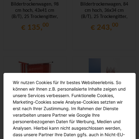
Bildertrockenwagen, 98
Bildertrockenwagen, 84
cm hoch, 43x41 cm
cm hoch, 36x34 cm
(B/T), 25 Trockengitter,
(B/T), 25 Trockengitter,
00
00
€ 135,
€ 243,
Wir nutzen Cookies für Ihr bestes Websiteerlebnis. So
können wir Ihnen z.B. personalisierte Inhalte zeigen und
unsere Services verbessern. Funktionelle Cookies,
Marketing-Cookies sowie Analyse-Cookies setzten wir
Bildertrockenwagen, 83
Bildertrockenregal, 85
erst nach Ihrer Zustimmung. Im Rahmen der Dienste
cm hoch, 60x42 cm
cm hoch, 43x26 cm
verarbeiten unsere Partner wie Google Ihre
(B/T), 25 Trockengitter,
(B/T), 17 Trockengitter,
personenbezogenen Daten für Werbung, Medien und
Analysen. Hierbei kann nicht ausgeschlossen werden,
00
00
€ 314,
€ 156,
dass unsere Partner Ihre Daten ggfs. auch in Nicht-EU-