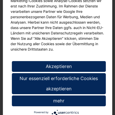
Marketing-Cookies sowie Analyse-Cookies setzten wir
erst nach Ihrer Zustimmung. Im Rahmen der Dienste
Leselanschaft besteht aus
verarbeiten unsere Partner wie Google Ihre
7 Polsterelementen in
personenbezogenen Daten für Werbung, Medien und
asymetrischen- und
Analysen. Hierbei kann nicht ausgeschlossen werden,
Wabenformen, Bezug
00
€ 2.775,
dass unsere Partner Ihre Daten ggfs. auch in Nicht-EU-
Kunstleder
Ländern mit unsicheren Datenschutzregeln verarbeiten.
Wenn Sie auf "Alle Akzeptieren" klicken, stimmen Sie
der Nutzung aller Cookies sowie der Übermittlung in
unsichere Drittstaaten zu.
Akzeptieren
Tepper-Schulbedarf
Datenschutz
Nur essenziell erforderliche Cookies
AGB
Impressum
akzeptieren
Service
mehr
Mein Konto
Online Bestellschein
Powered by