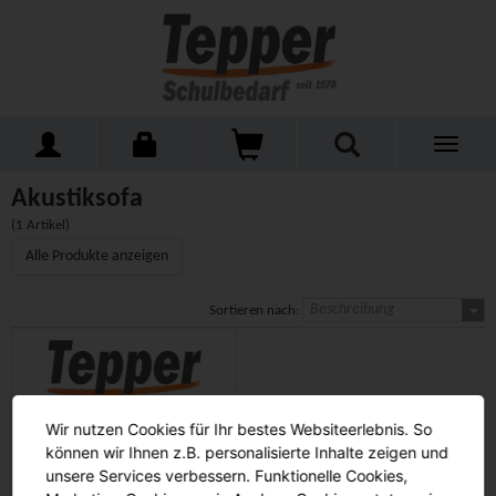
Toggle
Home
Schulmöbel
Kleinmöbel
Akustiksofa
navigati
Akustiksofa
(1 Artikel)
Alle Produkte anzeigen
Beschreibung
Sortieren nach:
Wir nutzen Cookies für Ihr bestes Websiteerlebnis. So
können wir Ihnen z.B. personalisierte Inhalte zeigen und
unsere Services verbessern. Funktionelle Cookies,