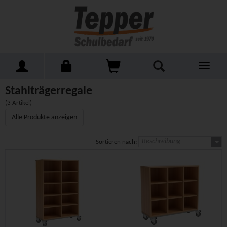
Toggle
Home
Schulmöbel
Kleinmöbel
Stahlträgerregale
navigati
Stahlträgerregale
(3 Artikel)
Alle Produkte anzeigen
Beschreibung
Sortieren nach: