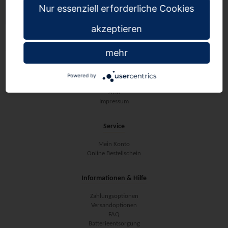
Nur essenziell erforderliche Cookies
akzeptieren
mehr
Tepper-Schulbedarf
Powered by
Datenschutz
AGB
Impressum
Service
Mein Konto
Online Bestellschein
Informationen & Hilfe
Zahlungsoptionen
Versandoptionen
FAQ
Batterieentsorgung