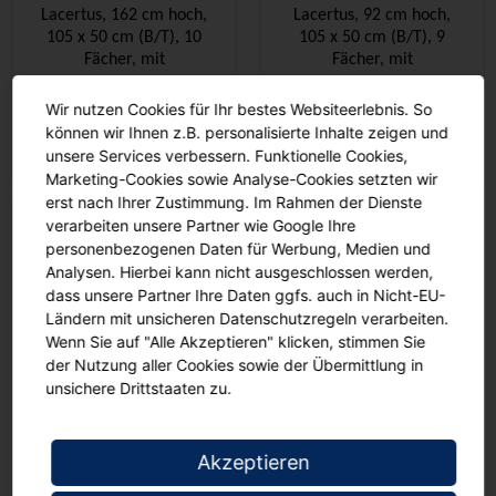
Lacertus, 162 cm hoch,
Lacertus, 92 cm hoch,
105 x 50 cm (B/T), 10
105 x 50 cm (B/T), 9
Fächer, mit
Fächer, mit
Stahlrahmenunterbau
Stahlrahmenunterbau
00
00
€ 937,
€ 750,
Wir nutzen Cookies für Ihr bestes Websiteerlebnis. So
können wir Ihnen z.B. personalisierte Inhalte zeigen und
unsere Services verbessern. Funktionelle Cookies,
Marketing-Cookies sowie Analyse-Cookies setzten wir
erst nach Ihrer Zustimmung. Im Rahmen der Dienste
verarbeiten unsere Partner wie Google Ihre
personenbezogenen Daten für Werbung, Medien und
Analysen. Hierbei kann nicht ausgeschlossen werden,
dass unsere Partner Ihre Daten ggfs. auch in Nicht-EU-
Ländern mit unsicheren Datenschutzregeln verarbeiten.
Wenn Sie auf "Alle Akzeptieren" klicken, stimmen Sie
der Nutzung aller Cookies sowie der Übermittlung in
Lacertus, 92 cm hoch,
unsichere Drittstaaten zu.
105 x 50 cm (B/T), 24
flache Schübe, mit
Stahlrahmenunterbau
00
Akzeptieren
€ 896,