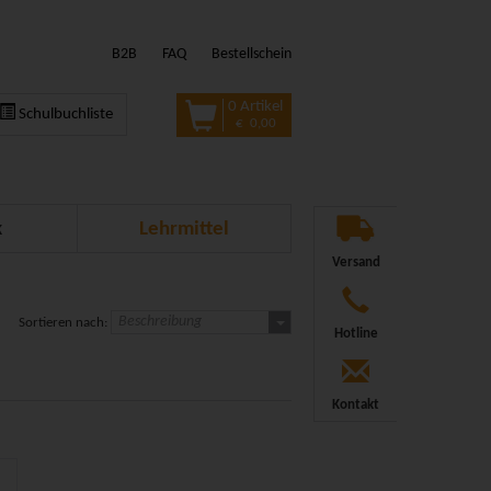
B2B
FAQ
Bestellschein
0 Artikel
Schulbuchliste
€ 0,00
k
Lehrmittel
Versand
Beschreibung
Sortieren nach:
Hotline
Kontakt