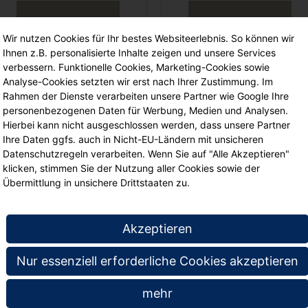
Wir nutzen Cookies für Ihr bestes Websiteerlebnis. So können wir
Ihnen z.B. personalisierte Inhalte zeigen und unsere Services
verbessern. Funktionelle Cookies, Marketing-Cookies sowie
Analyse-Cookies setzten wir erst nach Ihrer Zustimmung. Im
Rahmen der Dienste verarbeiten unsere Partner wie Google Ihre
personenbezogenen Daten für Werbung, Medien und Analysen.
Hierbei kann nicht ausgeschlossen werden, dass unsere Partner
Bilderklemmleiste
Bilderklemmleiste
Ihre Daten ggfs. auch in Nicht-EU-Ländern mit unsicheren
(Kunststoff) weiß, 100 cm
(Kunststoff) weiß, 80 cm
Datenschutzregeln verarbeiten. Wenn Sie auf "Alle Akzeptieren"
klicken, stimmen Sie der Nutzung aller Cookies sowie der
50
50
€ 34,
€ 29,
Übermittlung in unsichere Drittstaaten zu.
Akzeptieren
Nur essenziell erforderliche Cookies akzeptieren
mehr