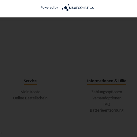
Powered by
Service
Informationen & Hilfe
Mein Konto
Zahlungsoptionen
Online Bestellschein
Versandoptionen
FAQ
Batterieentsorgung
H