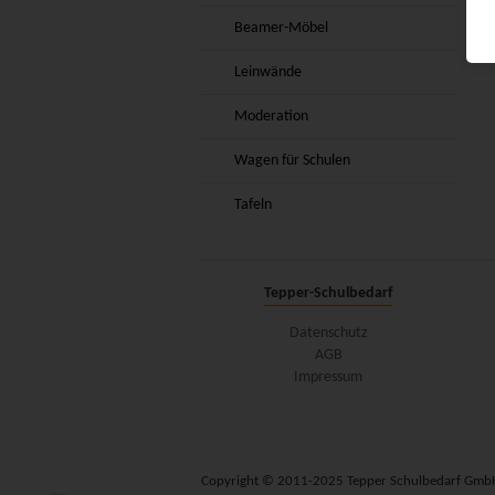
Beamer-Möbel
Leinwände
Moderation
Wagen für Schulen
Tafeln
Tepper-Schulbedarf
Datenschutz
AGB
Impressum
Copyright © 2011-2025 Tepper Schulbedarf Gmb