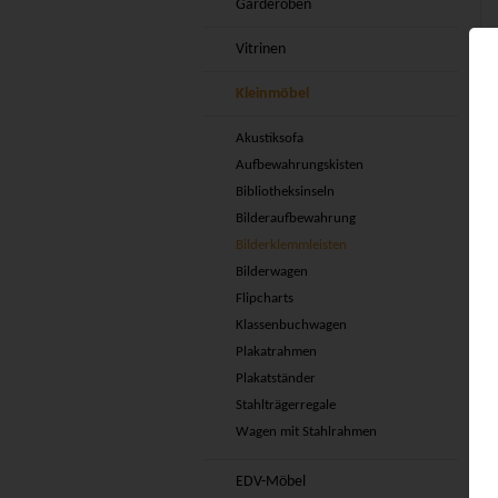
Garderoben
Vitrinen
Kleinmöbel
Akustiksofa
Aufbewahrungskisten
Bibliotheksinseln
Bilderaufbewahrung
Bilderklemmleisten
Bilderwagen
Flipcharts
Klassenbuchwagen
Plakatrahmen
Plakatständer
Stahlträgerregale
Wagen mit Stahlrahmen
EDV-Möbel