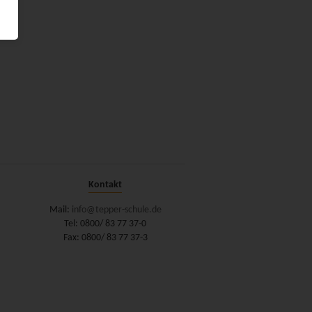
Kontakt
Mail:
info@tepper-schule.de
Tel: 0800/ 83 77 37-0
Fax: 0800/ 83 77 37-3