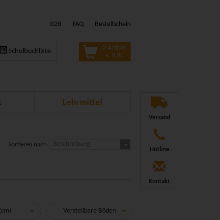
B2B
FAQ
Bestellschein
0 Artikel
Schulbuchliste
€ 0,00
k
Lehrmittel
Versand
Beschreibung
Sortieren nach:
Hotline
Kontakt
 (cm)
Verstellbare Böden