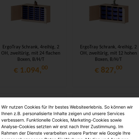
ErgoTray Schrank, 4reihig, 2
ErgoTray Schrank, 4reihig, 2
OH, zweitürig, mit 24 flachen
OH, zweitürig, mit 12 hohen
Boxen, B/H/T
Boxen, B/H/T
138,7x82x50cm
138,7x82x50cm
00
00
€ 1.094,
€ 827,
Wir nutzen Cookies für Ihr bestes Websiteerlebnis. So können wir
Ihnen z.B. personalisierte Inhalte zeigen und unsere Services
verbessern. Funktionelle Cookies, Marketing-Cookies sowie
Analyse-Cookies setzten wir erst nach Ihrer Zustimmung. Im
Rahmen der Dienste verarbeiten unsere Partner wie Google Ihre