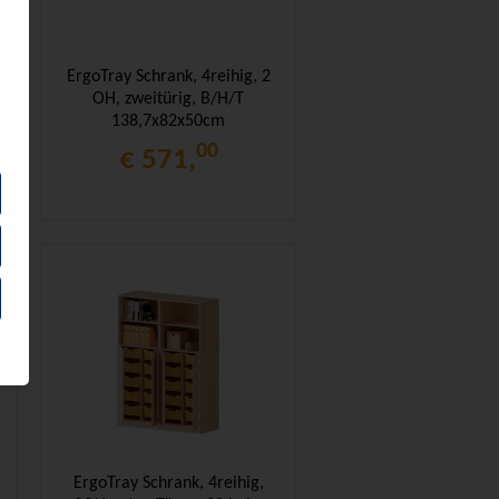
ErgoTray Schrank, 4reihig, 2
OH, zweitürig, B/H/T
138,7x82x50cm
00
€ 571,
ErgoTray Schrank, 4reihig,