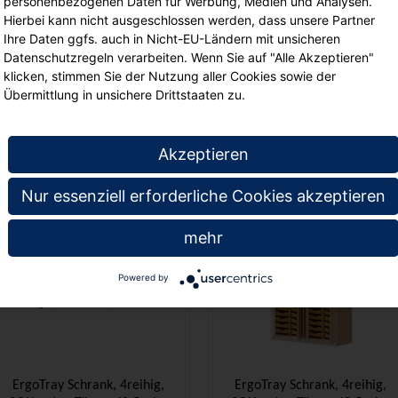
personenbezogenen Daten für Werbung, Medien und Analysen.
Hierbei kann nicht ausgeschlossen werden, dass unsere Partner
Ihre Daten ggfs. auch in Nicht-EU-Ländern mit unsicheren
Datenschutzregeln verarbeiten. Wenn Sie auf "Alle Akzeptieren"
ErgoTray Schrank, 4reihig, 2
ErgoTray Schrank, 4reihig, 2
klicken, stimmen Sie der Nutzung aller Cookies sowie der
OH, zweitürig, fahrbar, mit
OH, zweitürig, fahrbar, B/H/T
Übermittlung in unsichere Drittstaaten zu.
12 hohen Boxen, B/H/T
138,7x82x50cm
138,7x82x50cm
00
00
€ 827,
€ 571,
Akzeptieren
Nur essenziell erforderliche Cookies akzeptieren
mehr
Powered by
ErgoTray Schrank, 4reihig,
ErgoTray Schrank, 4reihig,