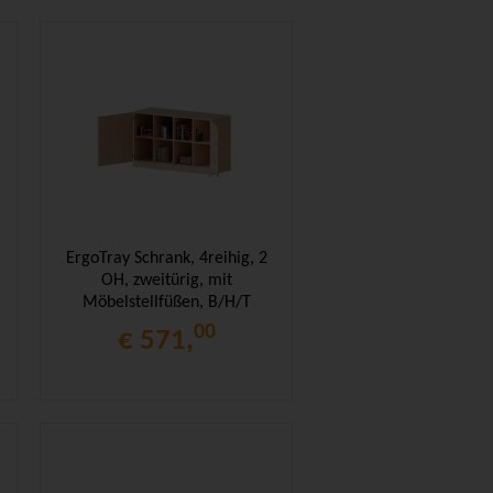
ErgoTray Schrank, 4reihig, 2
OH, zweitürig, mit
Möbelstellfüßen, B/H/T
138,7x82x50cm
00
€ 571,