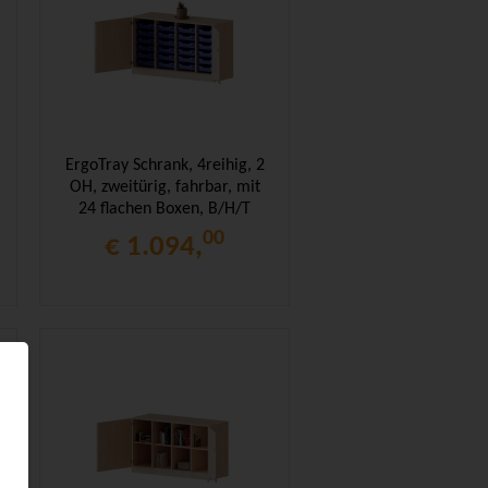
ErgoTray Schrank, 4reihig, 2
OH, zweitürig, fahrbar, mit
24 flachen Boxen, B/H/T
138,7x82x50cm
00
€ 1.094,