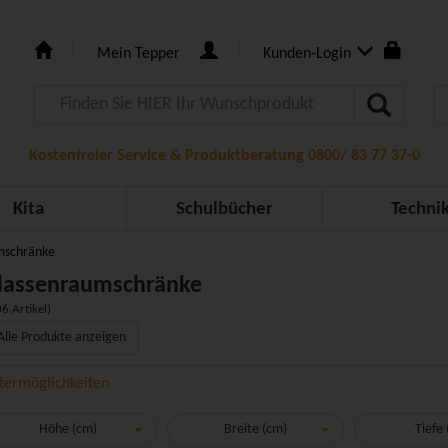
Mein Tepper
Kunden-Login
Kostenfreier Service & Produktberatung 0800/ 83 77 37-0
Kita
Schulbücher
Techni
mschränke
lassenraumschränke
6 Artikel)
Alle Produkte anzeigen
ltermöglichkeiten
Höhe (cm)
Breite (cm)
Tiefe