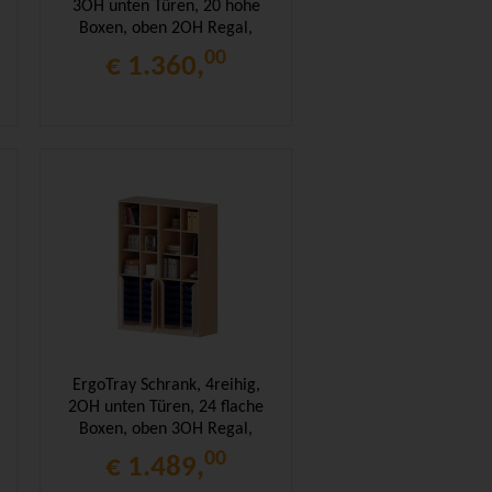
3OH unten Türen, 20 hohe
Boxen, oben 2OH Regal,
B/H/T 140,6x190x50cm
00
€ 1.360,
ErgoTray Schrank, 4reihig,
2OH unten Türen, 24 flache
Boxen, oben 3OH Regal,
B/H/T 140,6x190x50cm
00
€ 1.489,