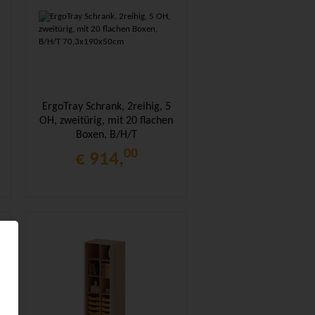
ErgoTray Schrank, 2reihig, 5
OH, zweitürig, mit 20 flachen
Boxen, B/H/T
70,3x190x50cm
00
€ 914,