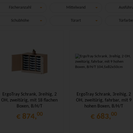
Fächeranzahl
Mittelwand
Ausführ
Schubhöhe
Türart
Türfarbe
ErgoTray Schrank, 3reihig, 2
ErgoTray Schrank, 3reihig, 2
OH, zweitürig, mit 18 flachen
OH, zweitürig, fahrbar, mit 9
Boxen, B/H/T
hohen Boxen, B/H/T
104,5x82x50cm
104,5x82x50cm
00
00
€ 874,
€ 683,