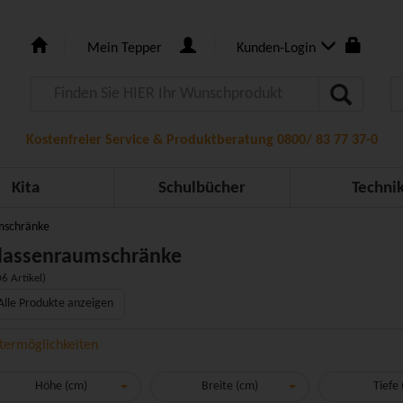
Mein Tepper
Kunden-Login
Kostenfreier Service & Produktberatung 0800/ 83 77 37-0
Kita
Schulbücher
Techni
mschränke
lassenraumschränke
6 Artikel)
Alle Produkte anzeigen
ltermöglichkeiten
Höhe (cm)
Breite (cm)
Tiefe