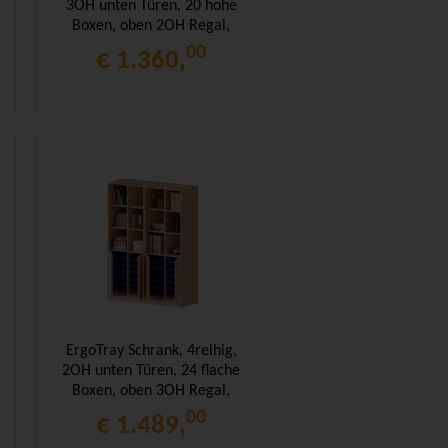
3OH unten Türen, 20 hohe
Boxen, oben 2OH Regal,
B/H/T 140,6x190x50cm
00
€ 1.360,
ErgoTray Schrank, 4reihig,
2OH unten Türen, 24 flache
Boxen, oben 3OH Regal,
B/H/T 140,6x190x50cm
00
€ 1.489,