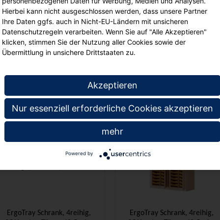
personenbezogenen Daten für Werbung, Medien und Analysen.
Hierbei kann nicht ausgeschlossen werden, dass unsere Partner
Ihre Daten ggfs. auch in Nicht-EU-Ländern mit unsicheren
Datenschutzregeln verarbeiten. Wenn Sie auf "Alle Akzeptieren"
ErgoTray Schrank, 2reihig, 5
ErgoTray Schrank, 2reihig, 5
klicken, stimmen Sie der Nutzung aller Cookies sowie der
OH, zweitürig, mit 20 flachen
OH, zweitürig, mit 12 flachen
Übermittlung in unsichere Drittstaaten zu.
Boxen, B/H/T
Boxen, B/H/T
70,3x190x50cm
70,3x190x50cm
00
00
€ 937,
€ 827,
Akzeptieren
Nur essenziell erforderliche Cookies akzeptieren
mehr
Powered by
ErgoTray Schrank, 4reihig,
ErgoTray Schrank, 4reihig,