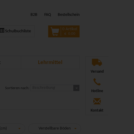
B2B
FAQ
Bestellschein
0 Artikel
Schulbuchliste
€ 0,00
k
Lehrmittel
Versand
Beschreibung
Sortieren nach:
Hotline
Kontakt
 (cm)
Verstellbare Böden