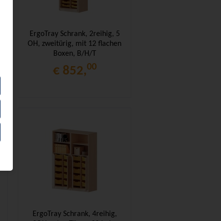
ErgoTray Schrank, 2reihig, 5
OH, zweitürig, mit 12 flachen
Boxen, B/H/T
70,3x190x50cm
00
€ 852,
ErgoTray Schrank, 4reihig,