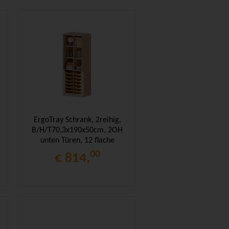
ErgoTray Schrank, 2reihig,
B/H/T70,3x190x50cm, 2OH
unten Türen, 12 flache
Boxen, oben 3OH Regal
00
€ 814,