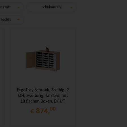
ungsart
Schubanzahl
 rechts
ErgoTray Schrank, 3reihig, 2
OH, zweitürig, fahrbar, mit
18 flachen Boxen, B/H/T
104,5x82x50cm
00
€ 874,