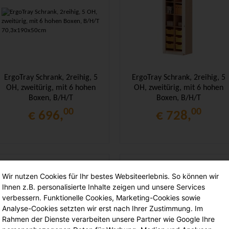
ErgoTray Schrank, 2reihig, 5
ErgoTray Schrank, 2reihig, 5
OH, zweitürig, mit 6 hohen
OH, zweitürig, mit 6 hohen
Boxen, B/H/T
Boxen, B/H/T
70,3x190x50cm
70,3x190x50cm
00
00
€ 696,
€ 728,
Wir nutzen Cookies für Ihr bestes Websiteerlebnis. So können wir
Ihnen z.B. personalisierte Inhalte zeigen und unsere Services
verbessern. Funktionelle Cookies, Marketing-Cookies sowie
Analyse-Cookies setzten wir erst nach Ihrer Zustimmung. Im
Rahmen der Dienste verarbeiten unsere Partner wie Google Ihre