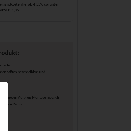
ersandkostenfrei ab € 119, darunter
orto € 4,95
rodukt:
rfläche
ren Stiften beschreibbar und
ahmen
erial, gegen Aufpreis Montage möglich
ünschten Raum