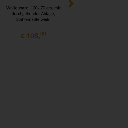
Whiteboard, 100x 70 cm, mit
Whiteboard, 200x100 cm,
durchgehender Ablage,
mit durchgehender Ablage,
Stahlemaille weiß,
Stahlemaille weiß,
00
00
€ 108,
€ 268,