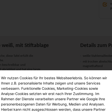
v
P
 weiß, mit Stiftablage
Details zum P
he, diese Tafel erfüllt die
weiße Stahlemailleobe
he.
mit trocken abwischba
ten beschreibbar und
magnethaftend
d abriebfest und hat eine lange
stabiler Aluminiumr
ff verkleidet, das sieht gut
Wir nutzen Cookies für Ihr bestes Websiteerlebnis. So können wir
mit Aluminiumablage
hreibfläche ist mit einem
Ihnen z.B. personalisierte Inhalte zeigen und unsere Services
inklusive Montagemat
nium-Ablage ausgestattet.
verbessern. Funktionelle Cookies, Marketing-Cookies sowie
Lieferung in den gew
Analyse-Cookies setzten wir erst nach Ihrer Zustimmung. Im
wünschten Raum. Zum Lieferumfang
Rahmen der Dienste verarbeiten unsere Partner wie Google Ihre
uanleitung.
Maße:
personenbezogenen Daten für Werbung, Medien und Analysen.
 fachgerecht montiert werden.
Hierbei kann nicht ausgeschlossen werden, dass unsere Partner