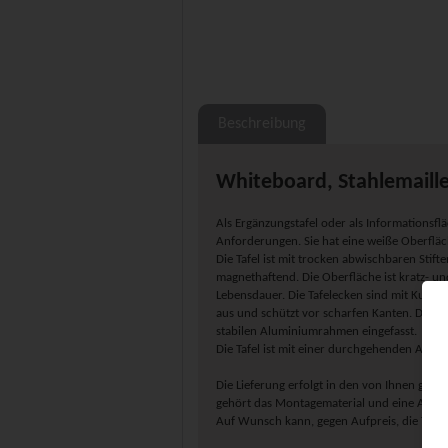
Beschreibung
Whiteboard, Stahlemaille
Als Ergänzungstafel oder als Informationsfläc
Anforderungen. Sie hat eine weiße Oberfläc
Die Tafel ist mit trocken abwischbaren Stif
magnethaftend. Die Oberfläche ist kratz- un
Lebensdauer. Die Tafelecken sind mit Kunststo
aus und schützt vor scharfen Kanten. Die Sc
stabilen Aluminiumrahmen eingefasst.
Die Tafel ist mit einer durchgehenden Alumi
Die Lieferung erfolgt in den von Ihnen ge
gehört das Montagematerial und eine Aufba
Auf Wunsch kann, gegen Aufpreis, die Tafel