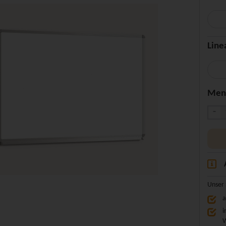
Line
Men
-
Unser 
a
i
W