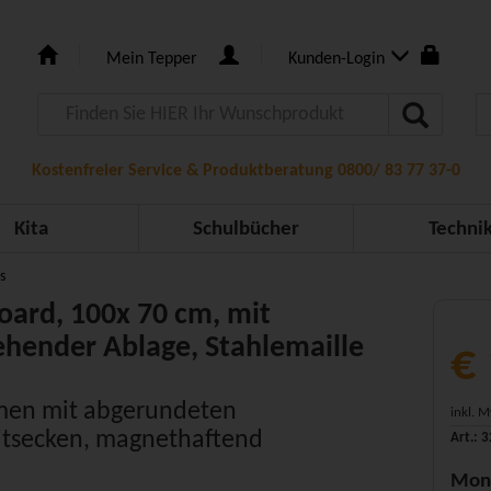
Mein Tepper
Kunden-Login
Kostenfreier Service & Produktberatung 0800/ 83 77 37-0
Kita
Schulbücher
Techni
s
ard, 100x 70 cm, mit
hender Ablage, Stahlemaille
€
men mit abgerundeten
inkl. 
itsecken, magnethaftend
Art.: 
Mon