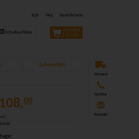
B2B
FAQ
Bestellschein
0 Artikel
Schulbuchliste
€ 0,00
k
Lehrmittel
Versand
Hotline
 108,
00
Kontakt
MwSt.
324546
tage: