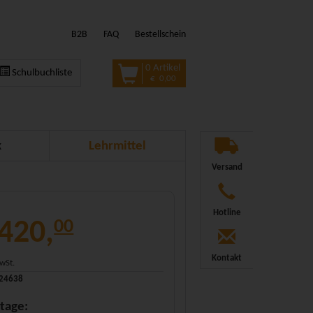
B2B
FAQ
Bestellschein
0 Artikel
Schulbuchliste
€ 0,00
k
Lehrmittel
Versand
Hotline
 420,
00
Kontakt
MwSt.
324638
tage: