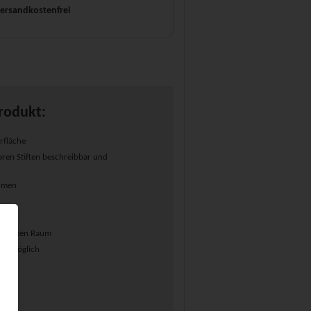
ersandkostenfrei
rodukt:
rfläche
ren Stiften beschreibbar und
ahmen
rial
ünschten Raum
is möglich