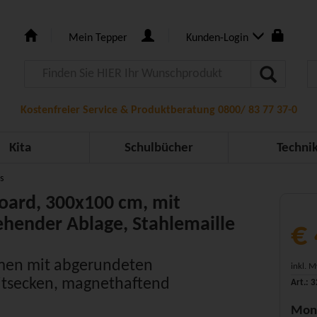
Mein Tepper
Kunden-Login
Kostenfreier Service & Produktberatung 0800/ 83 77 37-0
Kita
Schulbücher
Techni
s
oard, 300x100 cm, mit
hender Ablage, Stahlemaille
€
men mit abgerundeten
inkl. 
itsecken, magnethaftend
Art.: 
Mon