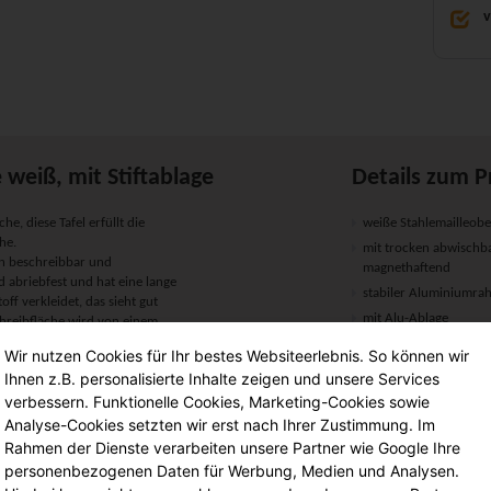
v
 weiß, mit Stiftablage
Details zum P
he, diese Tafel erfüllt die
weiße Stahlemailleobe
he.
mit trocken abwischba
ten beschreibbar und
magnethaftend
d abriebfest und hat eine lange
stabiler Aluminiumr
ff verkleidet, das sieht gut
mit Alu-Ablage
chreibfläche wird von einem
inklusive Montagemate
Wir nutzen Cookies für Ihr bestes Websiteerlebnis. So können wir
nium-Ablage ausgestattet.
Lieferung in den gew
Ihnen z.B. personalisierte Inhalte zeigen und unsere Services
Montage gegen Aufpre
verbessern. Funktionelle Cookies, Marketing-Cookies sowie
wünschten Raum. Zum Lieferumfang
uanleitung.
Analyse-Cookies setzten wir erst nach Ihrer Zustimmung. Im
.
Rahmen der Dienste verarbeiten unsere Partner wie Google Ihre
Maße:
personenbezogenen Daten für Werbung, Medien und Analysen.