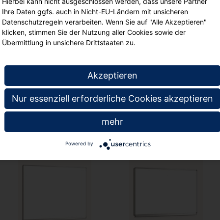
Hierbei kann nicht ausgeschlossen werden, dass unsere Partner
Arbeitsfläche (B/H):
Ihre Daten ggfs. auch in Nicht-EU-Ländern mit unsicheren
Schreibfläche: 3,0 m²
Datenschutzregeln verarbeiten. Wenn Sie auf "Alle Akzeptieren"
klicken, stimmen Sie der Nutzung aller Cookies sowie der
Inklusive Alu-Ablage
Übermittlung in unsichere Drittstaaten zu.
Lieferung in den gew
Weiße Stahlemailleob
Akzeptieren
.
Nur essenziell erforderliche Cookies akzeptieren
te
mehr
Powered by