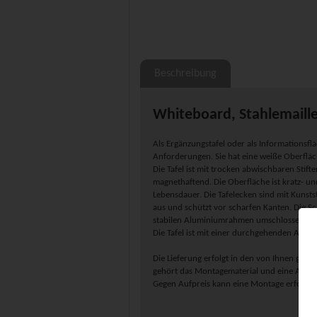
Beschreibung
Whiteboard, Stahlemaille
Als Ergänzungstafel oder als Informationsfläc
Anforderungen. Sie hat eine weiße Oberfläc
Die Tafel ist mit trocken abwischbaren Stif
magnethaftend. Die Oberfläche ist kratz- un
Lebensdauer. Die Tafelecken sind mit Kunststo
aus und schützt vor scharfen Kanten. Die S
stabilen Aluminiumrahmen umschlossen.
Die Tafel ist mit einer durchgehenden Alumi
Die Lieferung erfolgt in den von Ihnen ge
gehört das Montagematerial und eine Aufba
Gegen Aufpreis kann eine Montage erfolgen