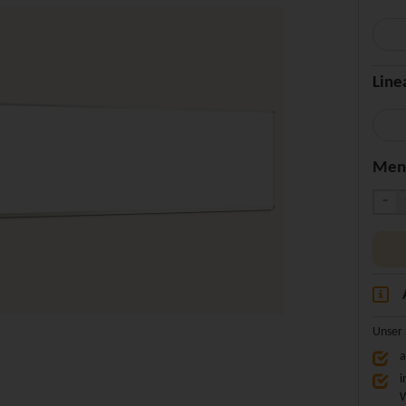
Line
Men
-
Unser 
a
i
W