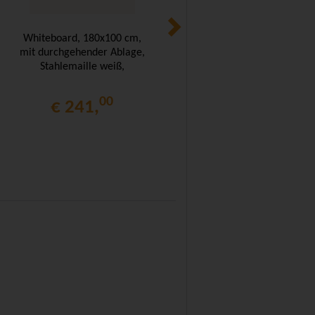
Whiteboard, 180x100 cm,
Whiteboard, 120x100 cm,
mit durchgehender Ablage,
mit durchgehender Ablage,
Stahlemaille weiß,
Stahlemaille weiß,
00
00
€ 241,
€ 156,