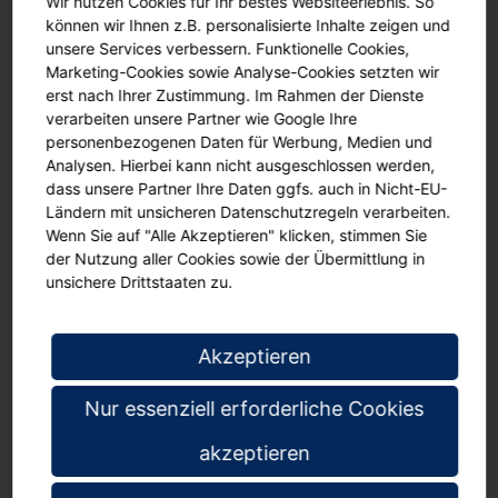
Wir nutzen Cookies für Ihr bestes Websiteerlebnis. So
Die Tafel ist mit einer durchgehenden Aluminium-Ablage
können wir Ihnen z.B. personalisierte Inhalte zeigen und
ausgestattet.
unsere Services verbessern. Funktionelle Cookies,
Marketing-Cookies sowie Analyse-Cookies setzten wir
Die Lieferung erfolgt in den von Ihnen gewünschten Raum. Zum
erst nach Ihrer Zustimmung. Im Rahmen der Dienste
Lieferumfang
verarbeiten unsere Partner wie Google Ihre
gehört das Montagematerial und eine Aufbauanleitung.
Auf Wunsch kann, gegen Aufpreis, die Tafel fachgerecht montiert
personenbezogenen Daten für Werbung, Medien und
werden.
Analysen. Hierbei kann nicht ausgeschlossen werden,
dass unsere Partner Ihre Daten ggfs. auch in Nicht-EU-
Ländern mit unsicheren Datenschutzregeln verarbeiten.
Wenn Sie auf "Alle Akzeptieren" klicken, stimmen Sie
der Nutzung aller Cookies sowie der Übermittlung in
Details zum Produkt:
unsichere Drittstaaten zu.
weiße Stahlemailleoberfläche
mit trocken abwischbaren Stiften beschreibbar und
Akzeptieren
magnethaftend
stabiler Aluminiumrahmen
Nur essenziell erforderliche Cookies
mit Aluminiumablage
inklusive Montagematerial, gegen Aufpreis Montage möglich
akzeptieren
Lieferung in den gewünschten Raum