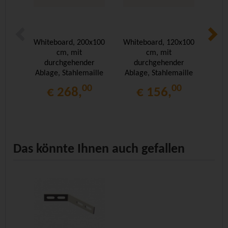
Whiteboard, 200x100
Whiteboard, 120x100
Whit
cm, mit
cm, mit
durchgehender
durchgehender
d
Ablage, Stahlemaille
Ablage, Stahlemaille
Abla
weiß,
weiß,
00
00
€ 268,
€ 156,
Das könnte Ihnen auch gefallen