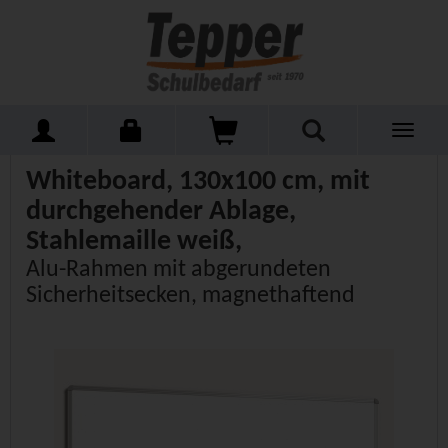
Toggle
Home
Schulmöbel
Tafeln
Whiteboards
navigati
Whiteboard, 130x100 cm, mit
durchgehender Ablage,
Stahlemaille weiß,
Alu-Rahmen mit abgerundeten
Sicherheitsecken, magnethaftend