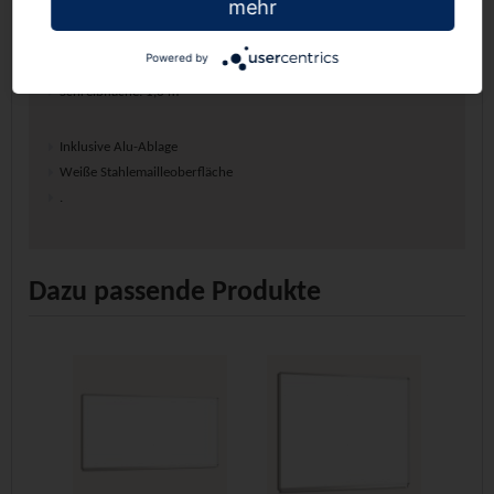
mehr
Maße:
Powered by
Arbeitsfläche (B/H): 130x100 cm
Schreibfläche: 1,3 m²
Inklusive Alu-Ablage
Weiße Stahlemailleoberfläche
.
Dazu passende Produkte