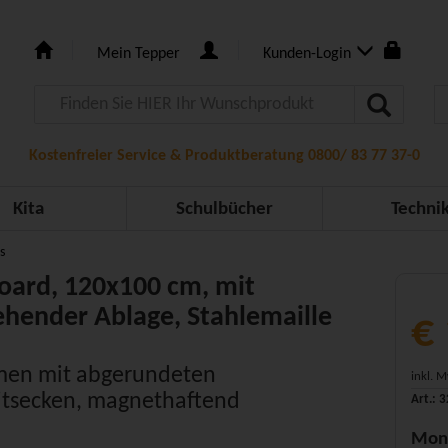
Mein Tepper
Kunden-Login
Kostenfreier Service & Produktberatung 0800/ 83 77 37-0
Kita
Schulbücher
Techni
s
oard, 120x100 cm, mit
hender Ablage, Stahlemaille
€
men mit abgerundeten
inkl. 
itsecken, magnethaftend
Art.: 
Mon