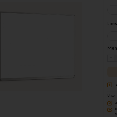
Line
Men
-
Unser 
a
i
W