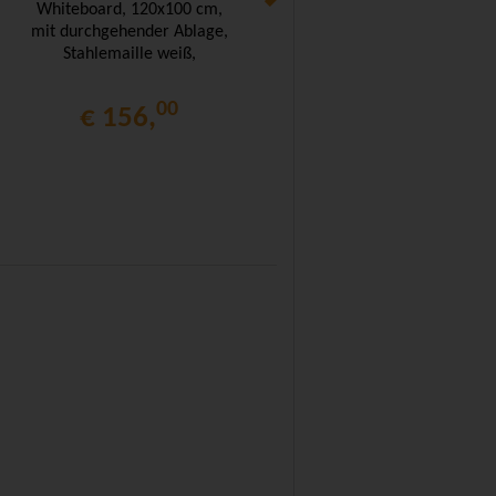
Whiteboard, 120x100 cm,
Whiteboard, 180x100 cm,
mit durchgehender Ablage,
mit durchgehender Ablage,
Stahlemaille weiß,
Stahlemaille weiß,
00
00
€ 156,
€ 241,