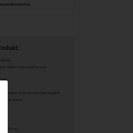
ersandkostenfrei
rodukt:
rfläche
ren Stiften beschreibbar und
ahmen
erial, gegen Aufpreis Montage möglich
ünschten Raum
 120x100 cm