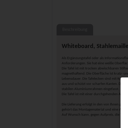
Beschreibung
Whiteboard, Stahlemaille
Als Ergänzungstafel oder als Informationsfläc
Anforderungen. Sie hat eine weiße Oberfläc
Die Tafel ist mit trocken abwischbaren Stif
magnethaftend. Die Oberfläche ist kratz- un
Lebensdauer. Die Tafelecken sind mit Kunststo
aus und schützt vor scharfen Kanten. Die Sc
stabilen Aluminiumrahmen eingefasst.
Die Tafel ist mit einer durchgehenden Alumi
Die Lieferung erfolgt in den von Ihnen ge
gehört das Montagematerial und eine Aufba
Auf Wunsch kann, gegen Aufpreis, die Tafel