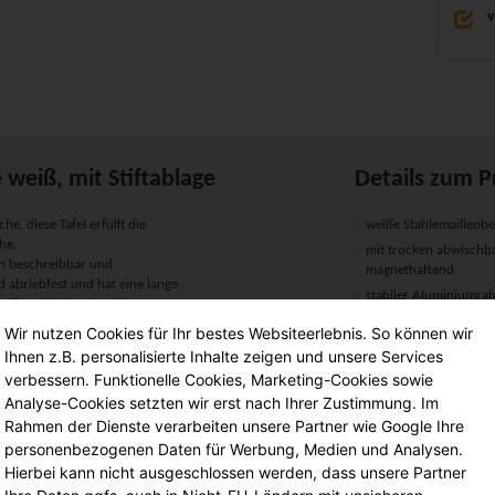
v
 weiß, mit Stiftablage
Details zum P
he, diese Tafel erfüllt die
weiße Stahlemailleobe
he.
mit trocken abwischba
ten beschreibbar und
magnethaftend
d abriebfest und hat eine lange
stabiler Aluminiumr
ff verkleidet, das sieht gut
mit Aluminiumablage
hreibfläche ist mit einem
Wir nutzen Cookies für Ihr bestes Websiteerlebnis. So können wir
inklusive Montagemat
Ihnen z.B. personalisierte Inhalte zeigen und unsere Services
nium-Ablage ausgestattet.
Lieferung in den gew
verbessern. Funktionelle Cookies, Marketing-Cookies sowie
Analyse-Cookies setzten wir erst nach Ihrer Zustimmung. Im
wünschten Raum. Zum Lieferumfang
Rahmen der Dienste verarbeiten unsere Partner wie Google Ihre
uanleitung.
Maße:
 fachgerecht montiert werden.
personenbezogenen Daten für Werbung, Medien und Analysen.
Hierbei kann nicht ausgeschlossen werden, dass unsere Partner
Arbeitsfläche (B/H):