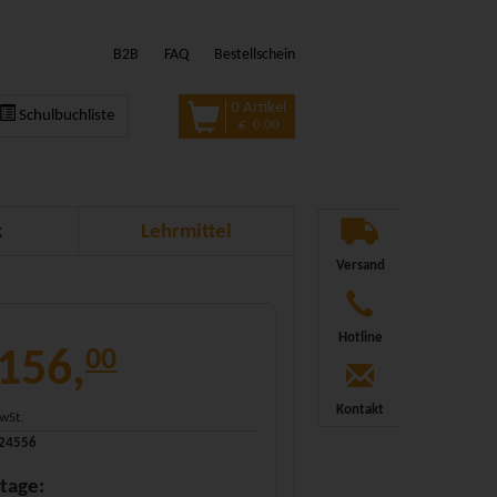
B2B
FAQ
Bestellschein
0 Artikel
Schulbuchliste
€ 0,00
k
Lehrmittel
Versand
Hotline
 156,
00
Kontakt
MwSt.
324556
tage: